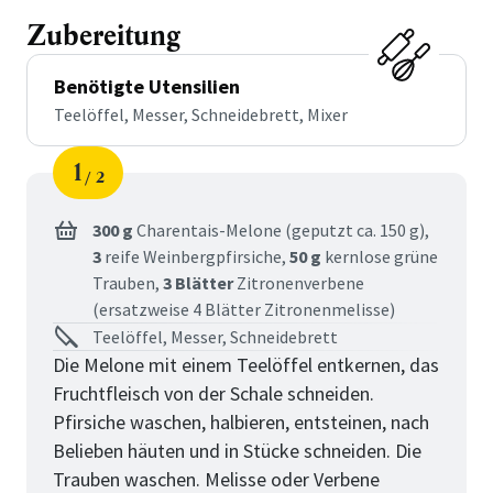
Zubereitung
Benötigte Utensilien
Teelöffel, Messer, Schneidebrett, Mixer
1
2
Schritt
von
300 g
Charentais-Melone (geputzt ca. 150 g),
3
reife Weinbergpfirsiche,
50 g
kernlose grüne
Trauben,
3 Blätter
Zitronenverbene
(ersatzweise 4 Blätter Zitronenmelisse)
Teelöffel, Messer, Schneidebrett
Die Melone mit einem Teelöffel entkernen, das
Fruchtfleisch von der Schale schneiden.
Pfirsiche waschen, halbieren, entsteinen, nach
Belieben häuten und in Stücke schneiden. Die
Trauben waschen. Melisse oder Verbene