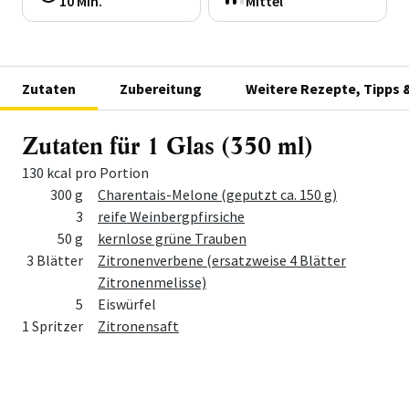
10 Min.
Mittel
Zutaten
Zubereitung
Weitere Rezepte, Tipps 
Zutaten für 1 Glas (350 ml)
130 kcal pro Portion
Menge
Zutat
300 g
Charentais-Melone (geputzt ca. 150 g)
3
reife Weinbergpfirsiche
50 g
kernlose grüne Trauben
3 Blätter
Zitronenverbene (ersatzweise 4 Blätter
Zitronenmelisse)
5
Eiswürfel
1 Spritzer
Zitronensaft