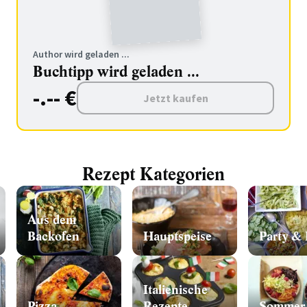
Author wird geladen ...
Buchtipp wird geladen ...
-.-- €
Jetzt kaufen
Rezept Kategorien
Aus dem
Backofen
Hauptspeise
Party & 
Italienische
Pizza
Rezepte
Sommer