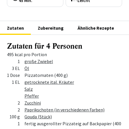
45 Min.
Leicht
Zutaten
Zubereitung
Ähnliche Rezepte
Zutaten für 4 Personen
495 kcal pro Portion
Menge
Zutat
1
große Zwiebel
3 EL
Öl
1 Dose
Pizzatomaten (400 g)
1 EL
getrocknete ital. Kräuter
Salz
Pfeffer
2
Zucchini
2
Paprikschoten (in verschiedenen Farben)
100 g
Gouda (Stück)
1
fertig ausgerollter Pizzateig auf Backpapier (400