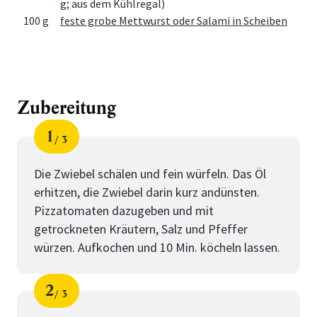
g; aus dem Kühlregal)
100 g
feste grobe Mettwurst oder Salami in Scheiben
Zubereitung
1
3
Schritt
von
Die Zwiebel schälen und fein würfeln. Das Öl
erhitzen, die Zwiebel darin kurz andünsten.
Pizzatomaten dazugeben und mit
getrockneten Kräutern, Salz und Pfeffer
würzen. Aufkochen und 10 Min. köcheln lassen.
2
3
Schritt
von