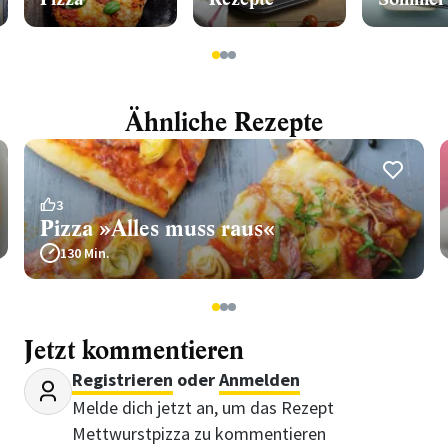
1
2
3
Ähnliche Rezepte
3
Pizza »Alles muss raus«
130 Min.
1
2
3
Jetzt kommentieren
Registrieren
oder
Anmelden
Melde dich jetzt an, um das Rezept
Mettwurstpizza zu kommentieren