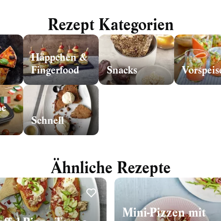
Rezept Kategorien
Häppchen &
Fingerfood
Snacks
Vorspeis
he
Schnell
Ähnliche Rezepte
Mini-Pizzen mit