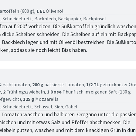
tt
artoffeln (600 g),
1 EL
Olivenöl
, Schneidebrett, Backblech, Backpapier, Backpinsel
en auf 200° vorheizen. Die Süßkartoffeln gründlich waschen
m dicke Scheiben schneiden. Die Scheiben auf ein mit Backpap
 Backblech legen und mit Olivenöl bestreichen. Die Süßkarto
ken, sodass sie noch leicht Biss haben.
tt
irschtomaten,
200 g
passierte Tomaten,
1/2 TL
getrockneter Or
r,
2
Frühlingszwiebeln,
1 Dose
Thunfisch im eigenen Saft (130 g
fgewicht),
125 g
Mozzarella
, Schneidebrett, Schüssel, Sieb, Gabel
 Tomaten waschen und halbieren. Oregano unter die passie
schen und mit etwas Salz und Pfeffer abschmecken. Die
zwiebeln putzen, waschen und mit dem knackigen Grün in dü