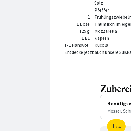
Salz
Pfeffer
2
Frühlingszwiebel
1 Dose
Thunfisch im eige
125 g
Mozzarella
1 EL
Kapern
1-2 Handvoll
Rucola
Entdecke jetzt auch unsere Süßk
Zubere
Benötigte
Messer, Sch
1
4