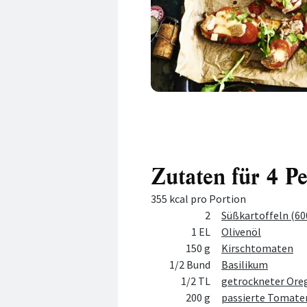
Zutaten für 4 P
355 kcal pro Portion
Menge
Zutat
2
Süßkartoffeln (60
1 EL
Olivenöl
150 g
Kirschtomaten
1/2 Bund
Basilikum
1/2 TL
getrockneter Ore
200 g
passierte Tomate