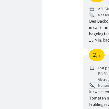
Schri
von
2
Süßk
Messer
Den Backof
in ca. 7 m
begelegtes
15 Min. bac
2
4
Schri
von
150 g
K
Pfeffe
Abtrop
Messer
Inzwischen
Tomaten mi
Frühlings