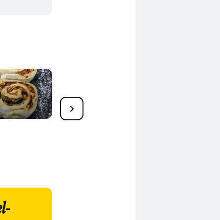
Gebackene Süßkartoffeln:
34 Rezepte aus dem Ofen
l-