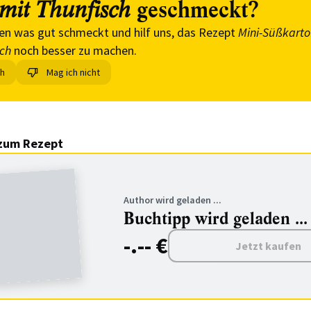
geschmeckt?
 mit Thunfisch
en was gut schmeckt und hilf uns, das Rezept
Mini-Süßkartof
sch
noch besser zu machen.
ch
Mag ich nicht
zum Rezept
Author wird geladen ...
Buchtipp wird geladen ...
-.-- €
Jetzt kaufen