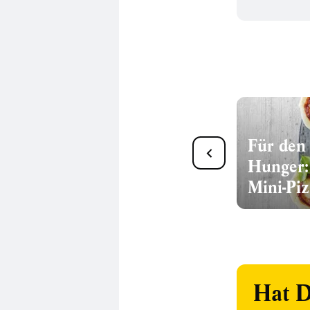
Gebackene Süßkartoffeln:
Für den 
34 Rezepte aus dem Ofen
Hunger:
Mini-Pi
Hat D