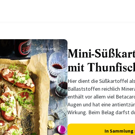
Mini-Süßkart
© Coco Lang
mit Thunfisc
Hier dient die Süßkartoffel al
Ballaststoffen reichlich Miner
enthält vor allem viel Betacaro
Augen und hat eine antientzü
Wirkung. Beim Belag darfst d
In Sammlung 