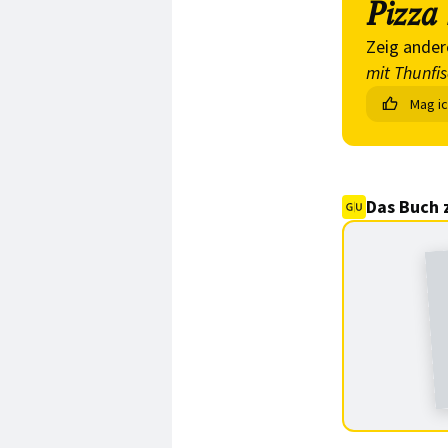
Pizza
Zeig ander
mit Thunfi
Mag i
Das Buch 