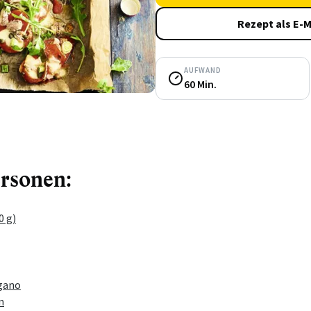
Rezept als E-M
AUFWAND
60 Min.
ersonen:
0 g)
gano
n