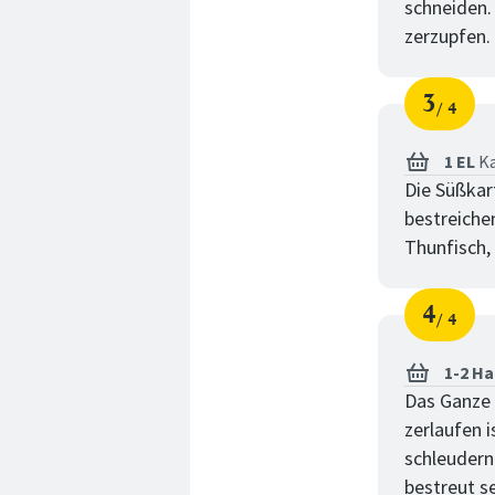
schneiden.
zerzupfen.
3
4
Schri
von
1 EL
Ka
Die Süßka
bestreiche
Thunfisch,
4
4
Schri
von
1-2 H
Das Ganze 
zerlaufen 
schleudern
bestreut se