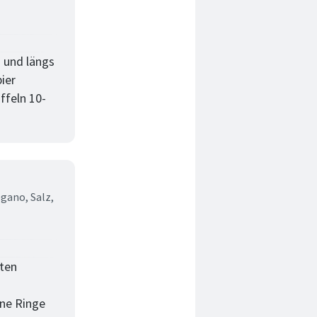
 und längs
ier
ffeln 10-
egano,
Salz,
rten
nne Ringe