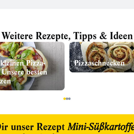
Weitere Rezepte, Tipps & Ideen
kleinen Pizza-
Pizzaschnecken
 Unsere besten
zzen
1
2
3
ir unser Rezept
Mini-Süßkartoffe