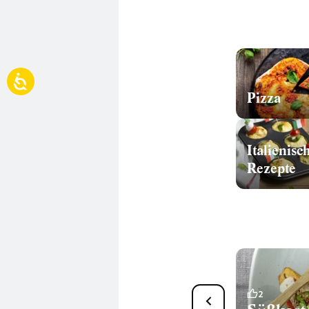
Pizza
Italienisc
Rezepte
1
2