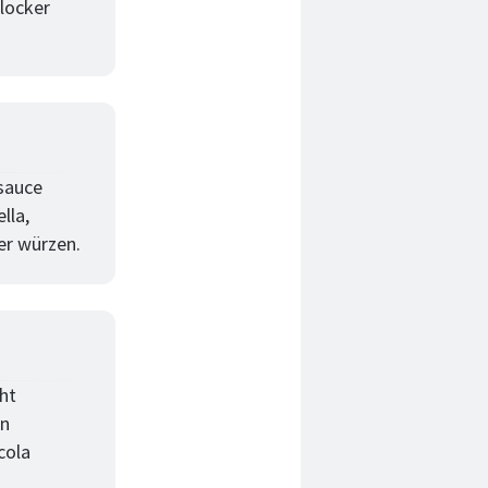
 locker
sauce
lla,
er würzen.
ht
en
cola