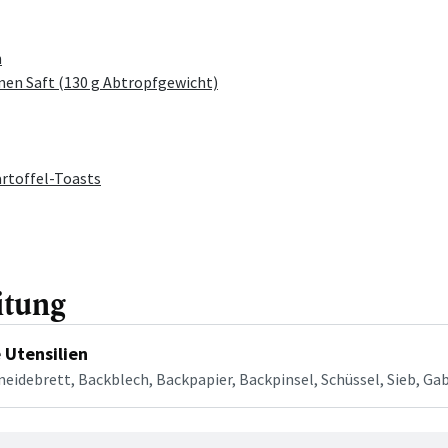
n
nen Saft (130 g Abtropfgewicht)
artoffel-Toasts
itung
 Utensilien
neidebrett, Backblech, Backpapier, Backpinsel, Schüssel, Sieb, Ga