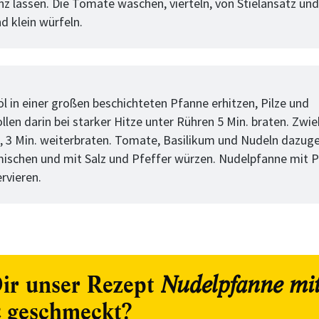
nz lassen. Die Tomate waschen, vierteln, von Stielansatz un
d klein würfeln.
tt
öl in einer großen beschichteten Pfanne erhitzen, Pilze und
len darin bei starker Hitze unter Rühren 5 Min. braten. Zwie
 3 Min. weiterbraten. Tomate, Basilikum und Nudeln dazuge
mischen und mit Salz und Pfeffer würzen. Nudelpfanne mit
rvieren.
ir unser Rezept
Nudelpfanne mi
geschmeckt?
n