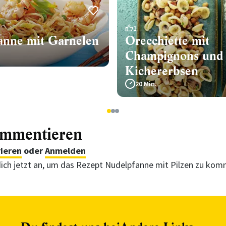
1
anne mit Garnelen
Orecchiette mit
Champignons und
Kichererbsen
20 Min.
1
2
3
ommentieren
rieren
oder
Anmelden
ich jetzt an, um das Rezept Nudelpfanne mit Pilzen zu kom