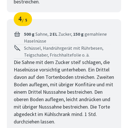
bestreichen.
4
5
Schritt
von
500 g
Sahne,
2 EL
Zucker,
150 g
gemahlene
Haselnüsse
Schüssel, Handrührgerät mit Rührbesen,
Teigschaber, Frischhaltefolie o. ä.
Die Sahne mit dem Zucker steif schlagen, die
Haselnüsse vorsichtig unterheben. Ein Drittel
davon auf den Tortenboden streichen. Zweiten
Boden auflegen, mit übriger Konfitüre und mit
einem Drittel Nusssahne bestreichen. Den
oberen Boden auflegen, leicht andrücken und
mit übriger Nusssahne bestreichen. Die Torte
abgedeckt im Kühlschrank mind. 1 Std.
durchziehen lassen.