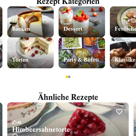
Rezept Kategorien
Backen
Dessert
Festlich
Torten
Party & Büfett
Klassike
1
2
Ähnliche Rezepte
46
Himbeersahnetorte