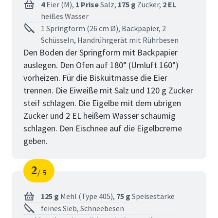
4
Eier (M),
1 Prise
Salz,
175 g
Zucker,
2 EL
heißes Wasser
1 Springform (26 cm Ø), Backpapier, 2
Schüsseln, Handrührgerät mit Rührbesen
Den Boden der Springform mit Backpapier
auslegen. Den Ofen auf 180° (Umluft 160°)
vorheizen. Für die Biskuitmasse die Eier
trennen. Die Eiweiße mit Salz und 120 g Zucker
steif schlagen. Die Eigelbe mit dem übrigen
Zucker und 2 EL heißem Wasser schaumig
schlagen. Den Eischnee auf die Eigelbcreme
geben.
2
5
Schritt
von
125 g
Mehl (Type 405),
75 g
Speisestärke
feines Sieb, Schneebesen