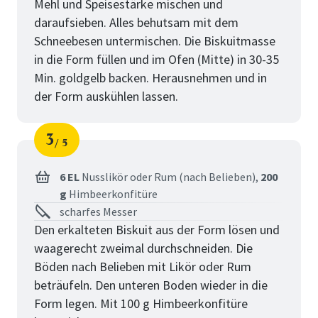
Mehl und Speisestärke mischen und
daraufsieben. Alles behutsam mit dem
Schneebesen untermischen. Die Biskuitmasse
in die Form füllen und im Ofen (Mitte) in 30-35
Min. goldgelb backen. Herausnehmen und in
der Form auskühlen lassen.
3
5
Schritt
von
6 EL
Nusslikör oder Rum (nach Belieben),
200
g
Himbeerkonfitüre
scharfes Messer
Den erkalteten Biskuit aus der Form lösen und
waagerecht zweimal durchschneiden. Die
Böden nach Belieben mit Likör oder Rum
beträufeln. Den unteren Boden wieder in die
Form legen. Mit 100 g Himbeerkonfitüre