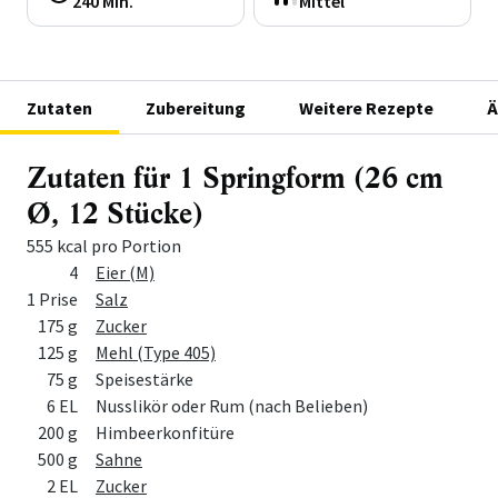
240 Min.
Mittel
Zutaten
Zubereitung
Weitere Rezepte
Ä
Zutaten für 1 Springform (26 cm
Ø, 12 Stücke)
555 kcal pro Portion
Menge
Zutat
4
Eier (M)
1 Prise
Salz
175 g
Zucker
125 g
Mehl (Type 405)
75 g
Speisestärke
6 EL
Nusslikör oder Rum (nach Belieben)
200 g
Himbeerkonfitüre
500 g
Sahne
2 EL
Zucker