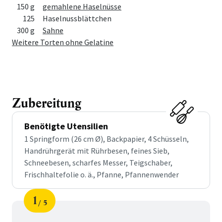
150 g
gemahlene Haselnüsse
125
Haselnussblättchen
300 g
Sahne
Weitere Torten ohne Gelatine
Zubereitung
Benötigte Utensilien
1 Springform (26 cm Ø), Backpapier, 4 Schüsseln,
Handrührgerät mit Rührbesen, feines Sieb,
Schneebesen, scharfes Messer, Teigschaber,
Frischhaltefolie o. ä., Pfanne, Pfannenwender
1
5
Schritt
von