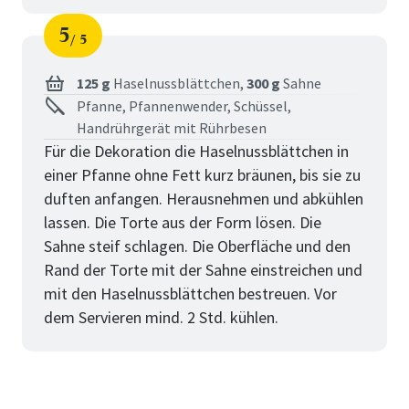
5
5
Schritt
von
125 g
Haselnussblättchen,
300 g
Sahne
Pfanne, Pfannenwender, Schüssel,
Handrührgerät mit Rührbesen
Für die Dekoration die Haselnussblättchen in
einer Pfanne ohne Fett kurz bräunen, bis sie zu
duften anfangen. Herausnehmen und abkühlen
lassen. Die Torte aus der Form lösen. Die
Sahne steif schlagen. Die Oberfläche und den
Rand der Torte mit der Sahne einstreichen und
mit den Haselnussblättchen bestreuen. Vor
dem Servieren mind. 2 Std. kühlen.