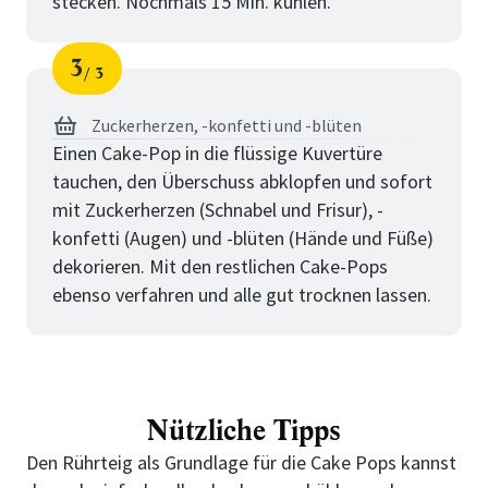
stecken. Nochmals 15 Min. kühlen.
3
3
Schritt
von
Zuckerherzen, -konfetti und -blüten
Einen Cake-Pop in die flüssige Kuvertüre
tauchen, den Überschuss abklopfen und sofort
mit Zuckerherzen (Schnabel und Frisur), -
konfetti (Augen) und -blüten (Hände und Füße)
dekorieren. Mit den restlichen Cake-Pops
ebenso verfahren und alle gut trocknen lassen.
Nützliche Tipps
Den Rührteig als Grundlage für die Cake Pops kannst