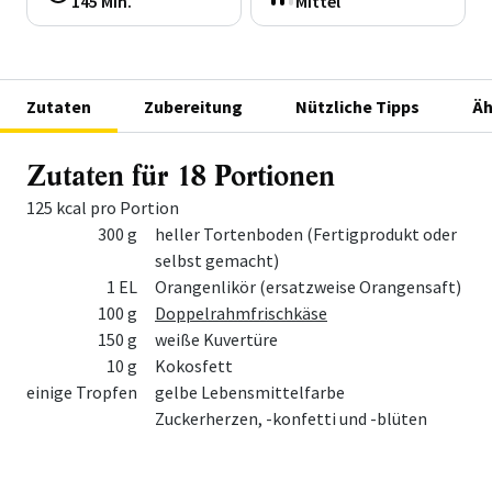
145 Min.
Mittel
Zutaten
Zubereitung
Nützliche Tipps
Äh
Zutaten für 18 Portionen
125 kcal pro Portion
Menge
Zutat
300 g
heller Tortenboden (Fertigprodukt oder
selbst gemacht)
1 EL
Orangenlikör (ersatzweise Orangensaft)
100 g
Doppelrahmfrischkäse
150 g
weiße Kuvertüre
10 g
Kokosfett
einige Tropfen
gelbe Lebensmittelfarbe
Zuckerherzen, -konfetti und -blüten