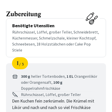
Zubereitung
Benötigte Utensilien
Rührschüssel, Löffel, großer Teller, Schneidebrett,
Küchenmesser, Schmelzschale, kleiner Kochtopf,
Schneebesen, 18 Holzstäbchen oder Cake Pop
Stiele
1
3
Schritt
von
300 g
heller Tortenboden,
1 EL
Orangenlikör
oder Orangensaft,
100 g
Doppelrahmfrischkäse
Rührschüssel, Löffel, großer Teller
Den Kuchen fein zerkrümeln. Die Krümel mit
Likör und nach und nach so viel Frischkäse