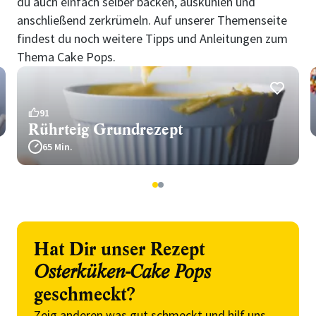
du auch einfach selber backen, auskühlen und
anschließend zerkrümeln. Auf unserer Themenseite
findest du noch weitere Tipps und Anleitungen zum
Thema Cake Pops.
91
Rührteig Grundrezept
65 Min.
1
2
Hat Dir unser Rezept
Osterküken-Cake Pops
geschmeckt?
Zeig anderen was gut schmeckt und hilf uns,