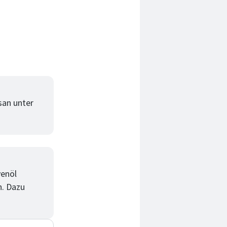
san unter
venöl
n. Dazu