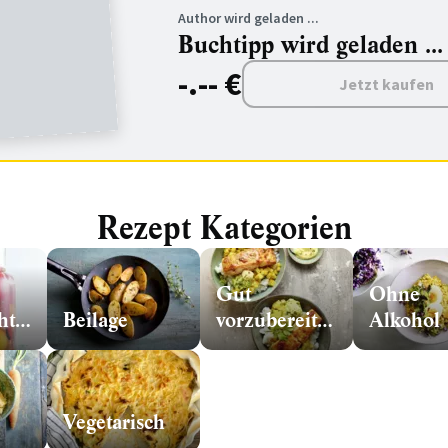
Author wird geladen ...
Buchtipp wird geladen ...
-.-- €
Jetzt kaufen
Rezept Kategorien
Gut
Ohne
Eingemachtes
Beilage
vorzubereiten
Alkohol
Vegetarisch