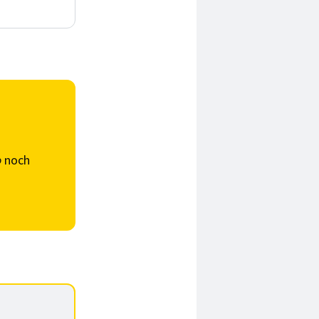
o
noch