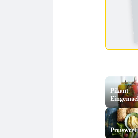
Pikant
Preiswert