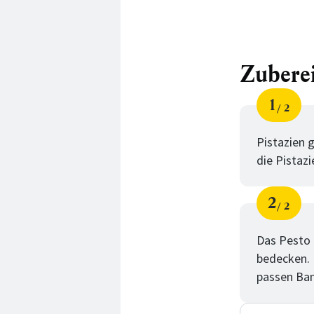
Zubere
1
2
Schri
von
Pistazien 
die Pistaz
2
2
Schri
von
Das Pesto 
bedecken. 
passen Ba