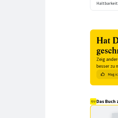
Haltbarkeit
Hat D
gesch
Zeig ander
besser zu 
Mag i
Das Buch 