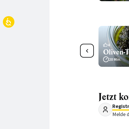
10
4
Feigensenf mit
Oliven-
Himbeeressig
20 Min.
200 Min.
Jetzt k
Regist
Melde d