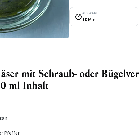
AUFWAND
10 Min.
läser mit Schraub- oder Bügelver
0 ml Inhalt
esan
r Pfeffer