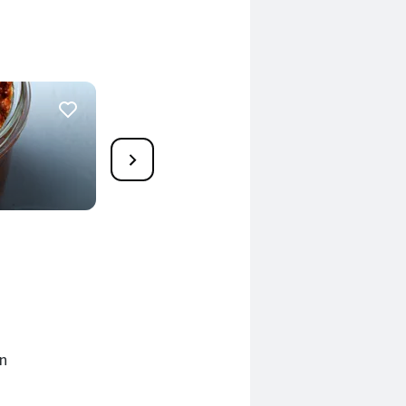
10
Feigensenf mit
Himbeeressig
200 Min.
en