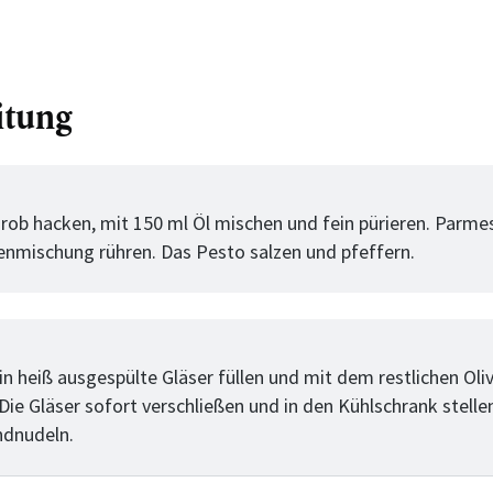
itung
tt
grob hacken, mit 150 ml Öl mischen und fein pürieren. Parme
ienmischung rühren. Das Pesto salzen und pfeffern.
tt
in heiß ausgespülte Gläser füllen und mit dem restlichen Oli
Die Gläser sofort verschließen und in den Kühlschrank stelle
ndnudeln.