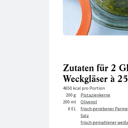
Zutaten für 2 G
Weckgläser à 25
4650 kcal pro Portion
Menge
Zutat
200 g
Pistazienkerne
200 ml
Olivenöl
6 EL
frisch geriebener Parm
Salz
frisch gemahlener weiße