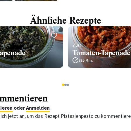
Ähnliche Rezepte
52
Tapenade
Tomaten-Tapenade
735 Min.
1
2
3
ommentieren
rieren
oder
Anmelden
ich jetzt an, um das Rezept Pistazienpesto zu kommentier