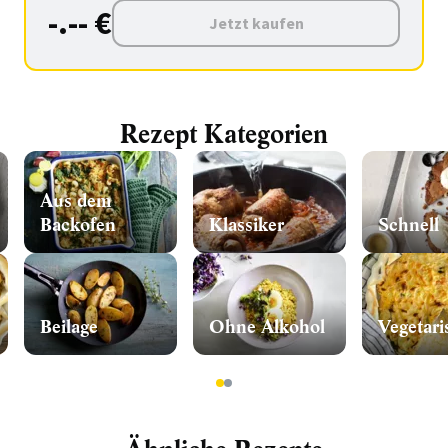
-.-- €
Jetzt kaufen
Rezept Kategorien
Aus dem
Backofen
Klassiker
Schnell
Beilage
Ohne Alkohol
Vegetari
1
2