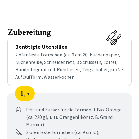
Zubereitung
Benötigte Utensilien
2 ofenfeste Förmchen (ca. 9 cm Ø), Küchenpapier,
Küchenreibe, Schneidebrett, 3 Schüsseln, Löffel,
Handrührgerät mit Rührbesen, Teigschaber, große
Auflaufform, Wasserkocher
1
3
Schritt
von
Fett und Zucker für die Formen,
1
Bio-Orange
(ca. 220 g),
1 TL
Orangenlikör (z. B. Grand
Marnier)
2 ofenfeste Förmchen (ca. 9 cm Ø),