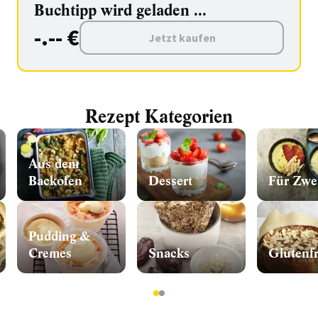
Buchtipp wird geladen ...
-.-- €
Jetzt kaufen
Rezept Kategorien
Aus dem
Backofen
Dessert
Für Zwe
Pudding &
Cremes
Snacks
Glutenfr
1
2