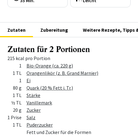
35 Min.
Leicht
Zutaten
Zubereitung
Weitere Rezepte, Tipps 
Zutaten für 2 Portionen
215 kcal pro Portion
Menge
Zutat
1
Bio-Orange (ca. 220 g)
1 TL
Orangenlikör (z. B. Grand Marnier)
1
Ei
80 g
Quark (20 % Fett i. Tr.)
1 TL
Stärke
½ TL
Vanillemark
20 g
Zucker
1 Prise
Salz
1 TL
Puderzucker
Fett und Zucker für die Formen