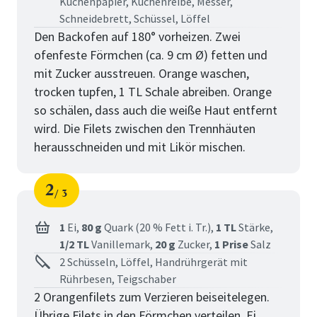
Küchenpapier, Küchenreibe, Messer,
Schneidebrett, Schüssel, Löffel
Den Backofen auf 180° vorheizen. Zwei
ofenfeste Förmchen (ca. 9 cm Ø) fetten und
mit Zucker ausstreuen. Orange waschen,
trocken tupfen, 1 TL Schale abreiben. Orange
so schälen, dass auch die weiße Haut entfernt
wird. Die Filets zwischen den Trennhäuten
herausschneiden und mit Likör mischen.
2
3
Schritt
von
1
Ei,
80 g
Quark (20 % Fett i. Tr.),
1 TL
Stärke,
1/2 TL
Vanillemark,
20 g
Zucker,
1 Prise
Salz
2 Schüsseln, Löffel, Handrührgerät mit
Rührbesen, Teigschaber
2 Orangenfilets zum Verzieren beiseitelegen.
Übrige Filets in den Förmchen verteilen. Ei