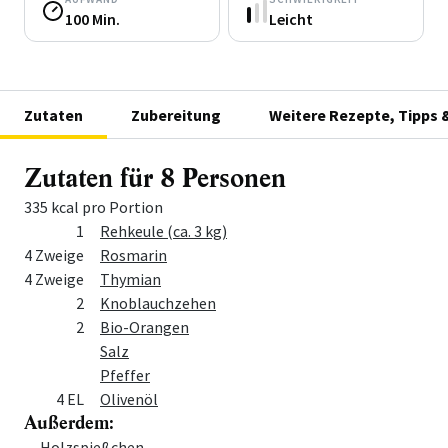
100 Min.
Leicht
Zutaten
Zubereitung
Weitere Rezepte, Tipps 
Zutaten für 8 Personen
335 kcal pro Portion
Menge
Zutat
1
Rehkeule (ca. 3 kg)
4 Zweige
Rosmarin
4 Zweige
Thymian
2
Knoblauchzehen
2
Bio-Orangen
Salz
Pfeffer
4 EL
Olivenöl
Außerdem:
Menge
Zutat
Holzspießchen