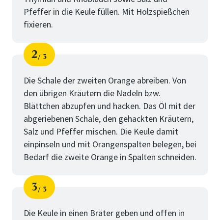
Pfeffer in die Keule füllen. Mit Holzspießchen
fixieren.
2
3
Schritt
von
Die Schale der zweiten Orange abreiben. Von
den übrigen Kräutern die Nadeln bzw.
Blättchen abzupfen und hacken. Das Öl mit der
abgeriebenen Schale, den gehackten Kräutern,
Salz und Pfeffer mischen. Die Keule damit
einpinseln und mit Orangenspalten belegen, bei
Bedarf die zweite Orange in Spalten schneiden.
3
3
Schritt
von
Die Keule in einen Bräter geben und offen in