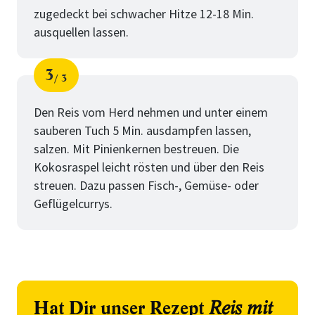
zugedeckt bei schwacher Hitze 12-18 Min.
ausquellen lassen.
3
3
Schritt
von
Den Reis vom Herd nehmen und unter einem
sauberen Tuch 5 Min. ausdampfen lassen,
salzen. Mit Pinienkernen bestreuen. Die
Kokosraspel leicht rösten und über den Reis
streuen. Dazu passen Fisch-, Gemüse- oder
Geflügelcurrys.
Hat Dir unser Rezept
Reis mit