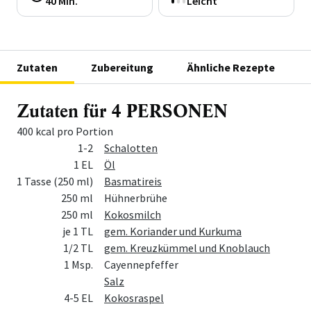
40 Min.
Leicht
Zutaten
Zubereitung
Ähnliche Rezepte
Zutaten für 4 PERSONEN
400 kcal pro Portion
Menge
Zutat
1-2
Schalotten
1 EL
Öl
1 Tasse (250 ml)
Basmatireis
250 ml
Hühnerbrühe
250 ml
Kokosmilch
je 1 TL
gem. Koriander und Kurkuma
1/2 TL
gem. Kreuzkümmel und Knoblauch
1 Msp.
Cayennepfeffer
Salz
4-5 EL
Kokosraspel