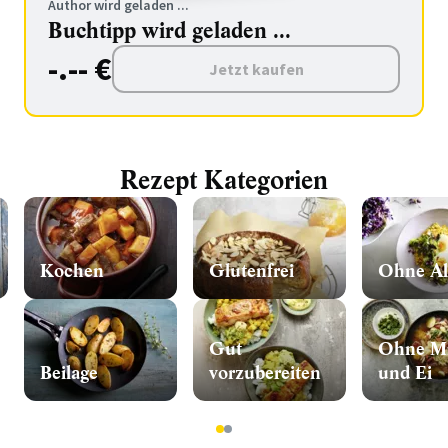
Author wird geladen ...
Buchtipp wird geladen ...
-.-- €
Jetzt kaufen
Rezept Kategorien
Kochen
Glutenfrei
Ohne Al
Gut
Ohne Mi
Beilage
vorzubereiten
und Ei
1
2