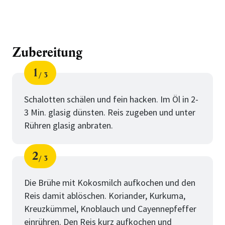
Zubereitung
1
3
Schritt
von
Schalotten schälen und fein hacken. Im Öl in 2-
3 Min. glasig dünsten. Reis zugeben und unter
Rühren glasig anbraten.
2
3
Schritt
von
Die Brühe mit Kokosmilch aufkochen und den
Reis damit ablöschen. Koriander, Kurkuma,
Kreuzkümmel, Knoblauch und Cayennepfeffer
einrühren. Den Reis kurz aufkochen und