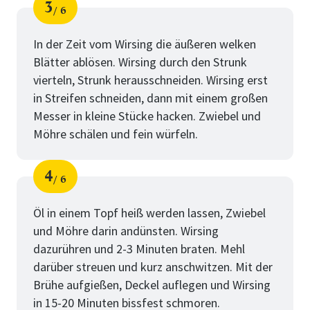
3
6
Schritt
von
In der Zeit vom Wirsing die äußeren welken
Blätter ablösen. Wirsing durch den Strunk
vierteln, Strunk herausschneiden. Wirsing erst
in Streifen schneiden, dann mit einem großen
Messer in kleine Stücke hacken. Zwiebel und
Möhre schälen und fein würfeln.
4
6
Schritt
von
Öl in einem Topf heiß werden lassen, Zwiebel
und Möhre darin andünsten. Wirsing
dazurühren und 2-3 Minuten braten. Mehl
darüber streuen und kurz anschwitzen. Mit der
Brühe aufgießen, Deckel auflegen und Wirsing
in 15-20 Minuten bissfest schmoren.