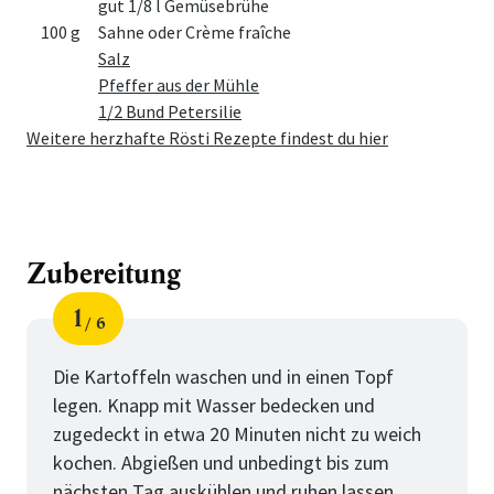
gut 1/8 l Gemüsebrühe
100 g
Sahne oder Crème fraîche
Salz
Pfeffer aus der Mühle
1/2 Bund Petersilie
Weitere herzhafte Rösti Rezepte findest du hier
Zubereitung
1
6
Schritt
von
Die Kartoffeln waschen und in einen Topf
legen. Knapp mit Wasser bedecken und
zugedeckt in etwa 20 Minuten nicht zu weich
kochen. Abgießen und unbedingt bis zum
nächsten Tag auskühlen und ruhen lassen.