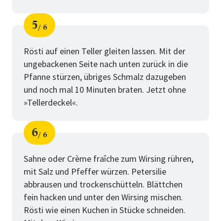
5
6
Schritt
von
Rösti auf einen Teller gleiten lassen. Mit der
ungebackenen Seite nach unten zurück in die
Pfanne stürzen, übriges Schmalz dazugeben
und noch mal 10 Minuten braten. Jetzt ohne
»Tellerdeckel«.
6
6
Schritt
von
Sahne oder Crème fraîche zum Wirsing rühren,
mit Salz und Pfeffer würzen. Petersilie
abbrausen und trockenschütteln. Blättchen
fein hacken und unter den Wirsing mischen.
Rösti wie einen Kuchen in Stücke schneiden.