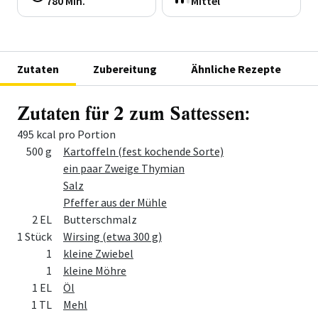
780 Min.
Mittel
Zutaten
Zubereitung
Ähnliche Rezepte
Zutaten für 2 zum Sattessen:
495 kcal pro Portion
Menge
Zutat
500 g
Kartoffeln (fest kochende Sorte)
ein paar Zweige Thymian
Salz
Pfeffer aus der Mühle
2 EL
Butterschmalz
1 Stück
Wirsing (etwa 300 g)
1
kleine Zwiebel
1
kleine Möhre
1 EL
Öl
1 TL
Mehl