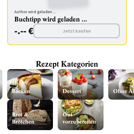
Author wird geladen ...
Buchtipp wird geladen ...
-.-- €
Jetzt kaufen
Rezept Kategorien
Backen
Dessert
Ohne Al
Brot &
Gut
Brötchen
vorzubereiten