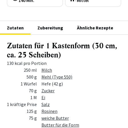
140 Min.
Mittel
Zutaten
Zubereitung
Ähnliche Rezepte
Zutaten für 1 Kastenform (30 cm,
ca. 25 Scheiben)
130 kcal pro Portion
Menge
Zutat
250 ml
Milch
500 g
Mehl (Type 550)
1 Würfel
Hefe (42 g)
70 g
Zucker
1 M
Ei
1 kräftige Prise
Salz
125 g
Rosinen
75 g
weiche Butter
Butter für die Form