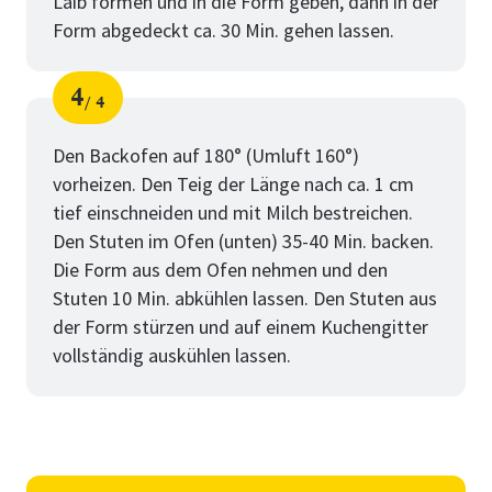
Laib formen und in die Form geben, dann in der
Form abgedeckt ca. 30 Min. gehen lassen.
4
4
Schritt
von
Den Backofen auf 180° (Umluft 160°)
vorheizen. Den Teig der Länge nach ca. 1 cm
tief einschneiden und mit Milch bestreichen.
Den Stuten im Ofen (unten) 35-40 Min. backen.
Die Form aus dem Ofen nehmen und den
Stuten 10 Min. abkühlen lassen. Den Stuten aus
der Form stürzen und auf einem Kuchengitter
vollständig auskühlen lassen.