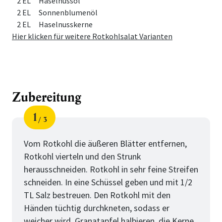
2 EL
Haselnussöl
2 EL
Sonnenblumenöl
2 EL
Haselnusskerne
Hier klicken für weitere Rotkohlsalat Varianten
Zubereitung
1
3
Schritt
von
Vom Rotkohl die äußeren Blätter entfernen,
Rotkohl vierteln und den Strunk
herausschneiden. Rotkohl in sehr feine Streifen
schneiden. In eine Schüssel geben und mit 1/2
TL Salz bestreuen. Den Rotkohl mit den
Händen tüchtig durchkneten, sodass er
weicher wird. Granatapfel halbieren, die Kerne