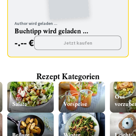
Author wird geladen ...
Buchtipp wird geladen ...
-.-- €
Jetzt kaufen
Rezept Kategorien
Gut
Salate
Vorspeise
vorzuber
Beilage
Winter
Leicht