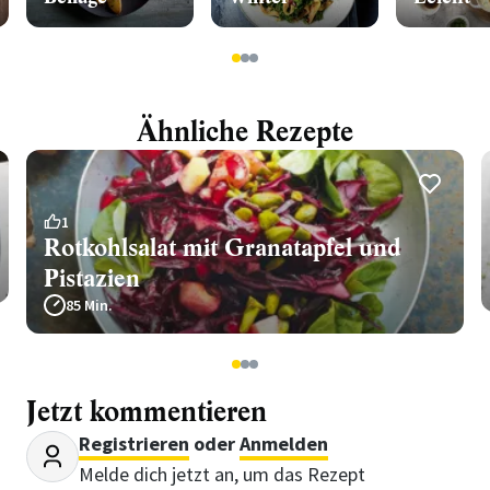
1
2
3
Ähnliche Rezepte
1
Rotkohlsalat mit Granatapfel und
Pistazien
85 Min.
1
2
3
Jetzt kommentieren
Registrieren
oder
Anmelden
Melde dich jetzt an, um das Rezept