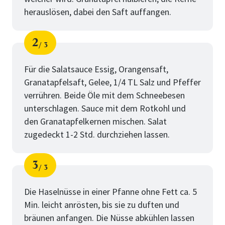
herauslösen, dabei den Saft auffangen.
2
3
Schritt
von
Für die Salatsauce Essig, Orangensaft,
Granatapfelsaft, Gelee, 1/4 TL Salz und Pfeffer
verrühren. Beide Öle mit dem Schneebesen
unterschlagen. Sauce mit dem Rotkohl und
den Granatapfelkernen mischen. Salat
zugedeckt 1-2 Std. durchziehen lassen.
3
3
Schritt
von
Die Haselnüsse in einer Pfanne ohne Fett ca. 5
Min. leicht anrösten, bis sie zu duften und
bräunen anfangen. Die Nüsse abkühlen lassen