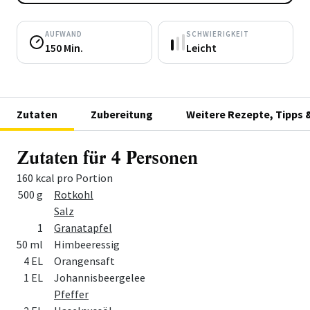
AUFWAND
SCHWIERIGKEIT
150 Min.
Leicht
Zutaten
Zubereitung
Weitere Rezepte, Tipps 
Zutaten für 4 Personen
160 kcal pro Portion
Menge
Zutat
500 g
Rotkohl
Salz
1
Granatapfel
50 ml
Himbeeressig
4 EL
Orangensaft
1 EL
Johannisbeergelee
Pfeffer