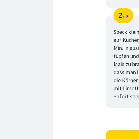
2
2
Schri
von
Speck klein
auf Küchen
Min. in au
tupfen und 
Mais zu br
dass man i
die Körner
mit Limett
Sofort ser