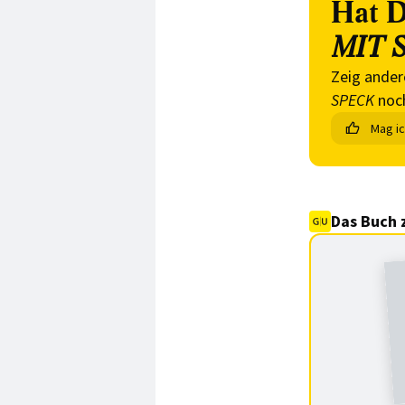
Hat D
MIT 
Zeig ander
SPECK
noch
Mag i
Das Buch 