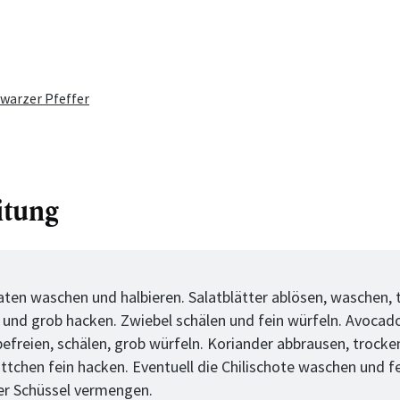
warzer Pfeffer
itung
tt
ten waschen und halbieren. Salatblätter ablösen, waschen, 
 und grob hacken. Zwiebel schälen und fein würfeln. Avocado
efreien, schälen, grob würfeln. Koriander abbrausen, trocke
ättchen fein hacken. Eventuell die Chilischote waschen und f
ner Schüssel vermengen.