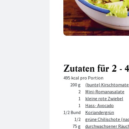
Zutaten für 2 
495 kcal pro Portion
Menge
Zutat
200 g
(bunte) Kirschtomat
2
Mini-Romanasalate
1
kleine rote Zwiebel
1
Hass- Avocado
1/2 Bund
Koriandergrün
1/2
grüne Chilischote (na
75 g
durchwachsener Räuc