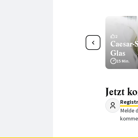
28
2
Veganer Avocado-Linsen-
Caesar-S
Salat
Glas
20 Min.
15 Min.
Jetzt k
Regist
Melde d
kommen