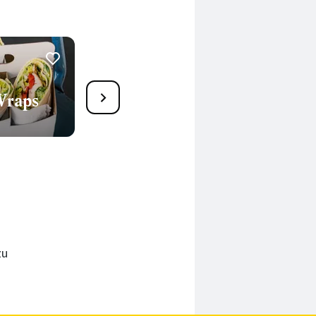
28
Wraps
Veganer Avocado-Linsen-
Salat
20 Min.
zu