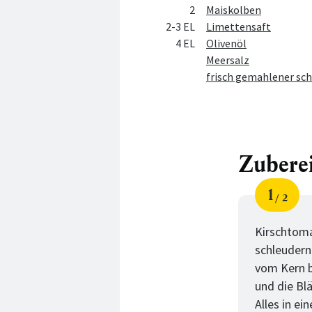
2
Maiskolben
2-3 EL
Limettensaft
4 EL
Olivenöl
Meersalz
frisch gemahlener sch
Zubere
1
2
Schri
von
Kirschtoma
schleudern
vom Kern b
und die Bl
Alles in ei