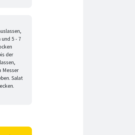
auslassen,
 und 5 - 7
rocken
is der
lassen,
em Messer
ben. Salat
ecken.