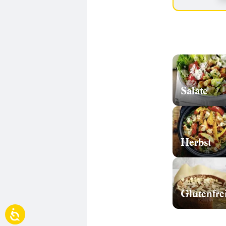
Salate
Herbst
Glutenfre