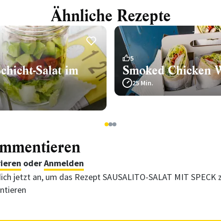
Ähnliche Rezepte
5
chicht-Salat im
Smoked Chicken 
25 Min.
1
2
3
ommentieren
rieren
oder
Anmelden
ich jetzt an, um das Rezept SAUSALITO-SALAT MIT SPECK 
tieren