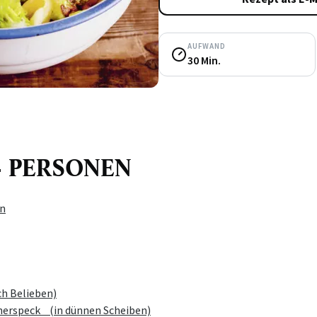
AUFWAND
30 Min.
- 4 PERSONEN
en
ch Belieben)
herspeck (in dünnen Scheiben)