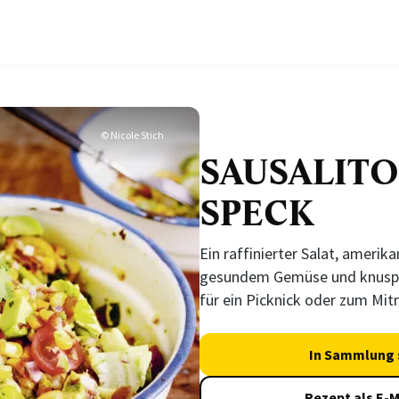
© Nicole Stich
SAUSALITO
SPECK
Ein raffinierter Salat, amerikan
gesundem Gemüse und knuspr
für ein Picknick oder zum Mit
In Sammlung 
Rezept als E-M