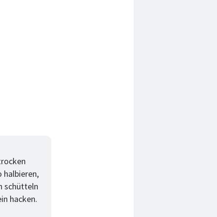
trocken
 halbieren,
n schütteln
ein hacken.