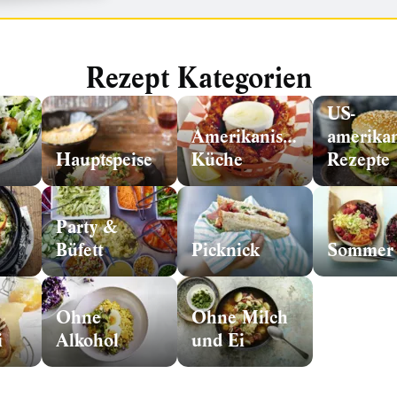
Rezept Kategorien
US-
Amerikanische
amerika
Hauptspeise
Küche
Rezepte
Party &
Büfett
Picknick
Sommer
Ohne
Ohne Milch
i
Alkohol
und Ei