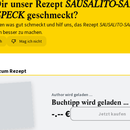
ir unser Rezept
SAUSALITO-S
geschmeckt?
SPECK
en was gut schmeckt und hilf uns, das Rezept
SAUSALITO-SA
 besser zu machen.
ch
Mag ich nicht
zum Rezept
Author wird geladen ...
Buchtipp wird geladen ...
-.-- €
Jetzt kaufen