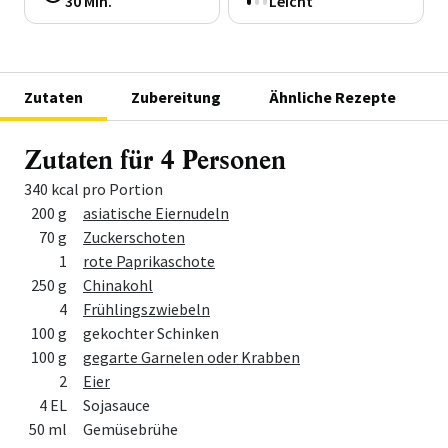
30 Min.
Leicht
Zutaten
Zubereitung
Ähnliche Rezepte
Zutaten für 4 Personen
340 kcal pro Portion
Menge
Zutat
200 g
asiatische Eiernudeln
70 g
Zuckerschoten
1
rote Paprikaschote
250 g
Chinakohl
4
Frühlingszwiebeln
100 g
gekochter Schinken
100 g
gegarte Garnelen oder Krabben
2
Eier
4 EL
Sojasauce
50 ml
Gemüsebrühe