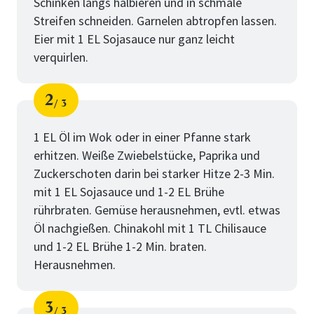
Schinken längs halbieren und in schmale
Streifen schneiden. Garnelen abtropfen lassen.
Eier mit 1 EL Sojasauce nur ganz leicht
verquirlen.
2
3
Schritt
von
1 EL Öl im Wok oder in einer Pfanne stark
erhitzen. Weiße Zwiebelstücke, Paprika und
Zuckerschoten darin bei starker Hitze 2-3 Min.
mit 1 EL Sojasauce und 1-2 EL Brühe
rührbraten. Gemüse herausnehmen, evtl. etwas
Öl nachgießen. Chinakohl mit 1 TL Chilisauce
und 1-2 EL Brühe 1-2 Min. braten.
Herausnehmen.
3
3