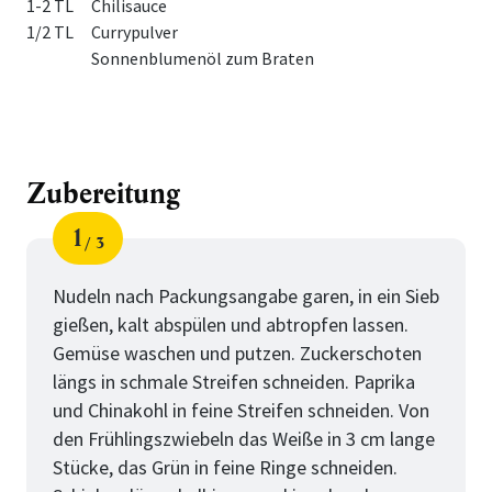
1-2 TL
Chilisauce
1/2 TL
Currypulver
Sonnenblumenöl zum Braten
Zubereitung
1
3
Schritt
von
Nudeln nach Packungsangabe garen, in ein Sieb
gießen, kalt abspülen und abtropfen lassen.
Gemüse waschen und putzen. Zuckerschoten
längs in schmale Streifen schneiden. Paprika
und Chinakohl in feine Streifen schneiden. Von
den Frühlingszwiebeln das Weiße in 3 cm lange
Stücke, das Grün in feine Ringe schneiden.