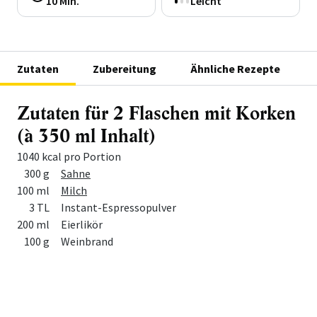
10 Min.
Leicht
Zutaten
Zubereitung
Ähnliche Rezepte
Zutaten für 2 Flaschen mit Korken
(à 350 ml Inhalt)
1040 kcal pro Portion
Menge
Zutat
300 g
Sahne
100 ml
Milch
3 TL
Instant-Espressopulver
200 ml
Eierlikör
100 g
Weinbrand