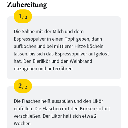
Zubereitung
1
2
Schritt
von
Die Sahne mit der Milch und dem
Espressopulver in einen Topf geben, dann
aufkochen und bei mittlerer Hitze köcheln
lassen, bis sich das Espressopulver aufgelöst
hat. Den Eierlikör und den Weinbrand
dazugeben und unterrühren.
2
2
Schritt
von
Die Flaschen heiß ausspülen und den Likör
einfüllen. Die Flaschen mit den Korken sofort
verschließen. Der Likör hält sich etwa 2
Wochen.