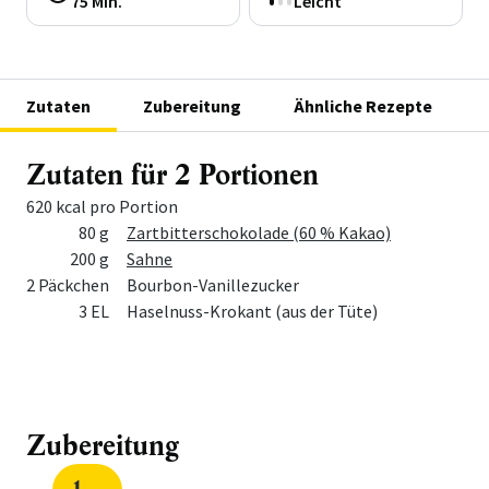
75 Min.
Leicht
Zutaten
Zubereitung
Ähnliche Rezepte
Zutaten für 2 Portionen
620 kcal pro Portion
Menge
Zutat
80 g
Zartbitterschokolade (60 % Kakao)
200 g
Sahne
2 Päckchen
Bourbon-Vanillezucker
3 EL
Haselnuss-Krokant (aus der Tüte)
Zubereitung