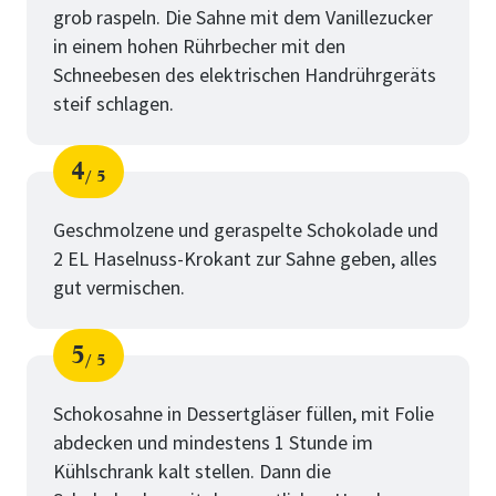
grob raspeln. Die Sahne mit dem Vanillezucker
in einem hohen Rührbecher mit den
Schneebesen des elektrischen Handrührgeräts
steif schlagen.
4
5
Schritt
von
Geschmolzene und geraspelte Schokolade und
2 EL Haselnuss-Krokant zur Sahne geben, alles
gut vermischen.
5
5
Schritt
von
Schokosahne in Dessertgläser füllen, mit Folie
abdecken und mindestens 1 Stunde im
Kühlschrank kalt stellen. Dann die