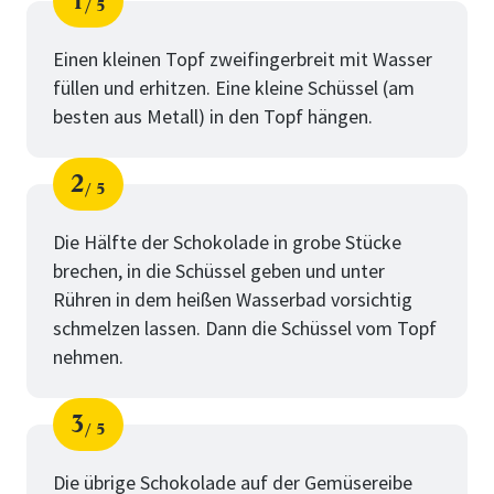
1
5
Schritt
von
Einen kleinen Topf zweifingerbreit mit Wasser
füllen und erhitzen. Eine kleine Schüssel (am
besten aus Metall) in den Topf hängen.
2
5
Schritt
von
Die Hälfte der Schokolade in grobe Stücke
brechen, in die Schüssel geben und unter
Rühren in dem heißen Wasserbad vorsichtig
schmelzen lassen. Dann die Schüssel vom Topf
nehmen.
3
5
Schritt
von
Die übrige Schokolade auf der Gemüsereibe