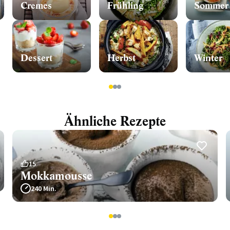
Cremes
Frühling
Sommer
Dessert
Herbst
Winter
1
2
3
Ähnliche Rezepte
15
Mokkamousse
240 Min.
1
2
3