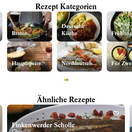
Rezept Kategorien
Deutsche
Braten
Küche
Frühling
Hauptspeise
Norddeutschland
Für Zwe
1
2
Ähnliche Rezepte
Finkenwerder Scholle