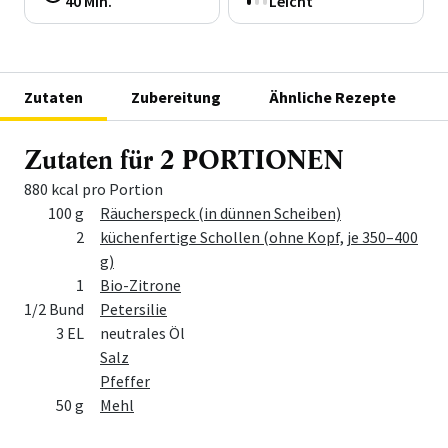
40 Min.
Leicht
Zutaten
Zubereitung
Ähnliche Rezepte
Zutaten für 2 PORTIONEN
880 kcal pro Portion
Menge
Zutat
100 g
Räucherspeck (in dünnen Scheiben)
2
küchenfertige Schollen (ohne Kopf, je 350–400
g)
1
Bio-Zitrone
1/2 Bund
Petersilie
3 EL
neutrales Öl
Salz
Pfeffer
50 g
Mehl