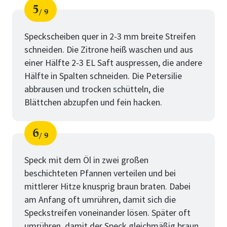
5
9
Schritt
von
Speckscheiben quer in 2-3 mm breite Streifen
schneiden. Die Zitrone heiß waschen und aus
einer Hälfte 2-3 EL Saft auspressen, die andere
Hälfte in Spalten schneiden. Die Petersilie
abbrausen und trocken schütteln, die
Blättchen abzupfen und fein hacken.
6
9
Schritt
von
Speck mit dem Öl in zwei großen
beschichteten Pfannen verteilen und bei
mittlerer Hitze knusprig braun braten. Dabei
am Anfang oft umrühren, damit sich die
Speckstreifen voneinander lösen. Später oft
umrühren, damit der Speck gleichmäßig braun