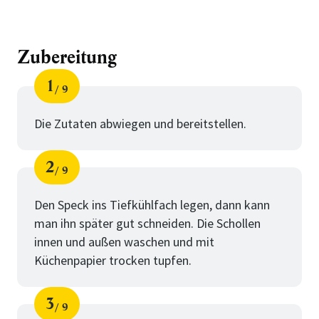
Zubereitung
1
9
Schritt
von
Die Zutaten abwiegen und bereitstellen.
2
9
Schritt
von
Den Speck ins Tiefkühlfach legen, dann kann
man ihn später gut schneiden. Die Schollen
innen und außen waschen und mit
Küchenpapier trocken tupfen.
3
9