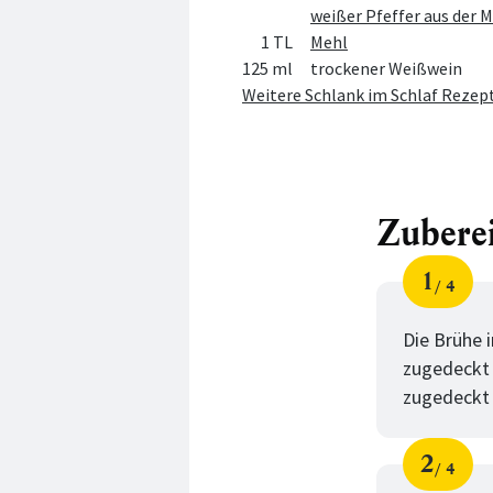
weißer Pfeffer aus der 
1 TL
Mehl
125 ml
trockener Weißwein
Weitere Schlank im Schlaf Rezep
Zubere
1
4
Schri
von
Die Brühe 
zugedeckt 
zugedeckt
2
4
Schri
von