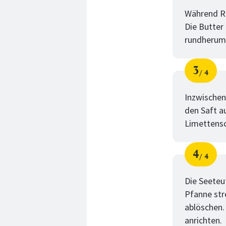
Während Re
Die Butter
rundherum 
3
4
Schri
von
Inzwischen
den Saft a
Limettensc
4
4
Schri
von
Die Seeteu
Pfanne str
ablöschen.
anrichten.