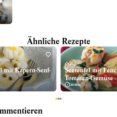
Ähnliche Rezepte
20
l mit Kapern-Senf-
Seeteufel mit Fenc
Tomaten-Gemüse
30 Min.
1
2
3
ommentieren