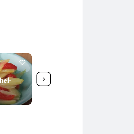
1
hel-
Zanderfilet auf Fenchel-
Tomaten-Reis
25 Min.