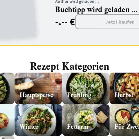
Author wird geladen ...
Buchtipp wird geladen ...
-.-- €
Jetzt kaufen
Rezept Kategorien
Hauptspeise
Frühling
Herbst
Winter
Fettarm
Für Zwe