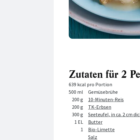
Zutaten für 2 P
639 kcal pro Portion
Menge
Zutat
500 ml
Gemüsebrühe
200 g
10-Minuten-Reis
200 g
TK-Erbsen
300 g
Seeteufel, in ca. 2 cm d
1 EL
Butter
1
Bio-Limette
Salz