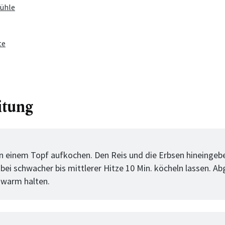
Mühle
te
itung
tt
in einem Topf aufkochen. Den Reis und die Erbsen hineingeb
bei schwacher bis mittlerer Hitze 10 Min. köcheln lassen. A
 warm halten.
tt