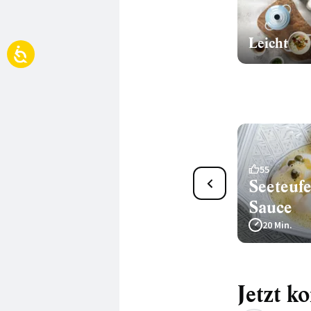
Leicht
1
55
Zanderfilet auf Fenchel-
Seeteufe
Tomaten-Reis
Sauce
25 Min.
20 Min.
Jetzt k