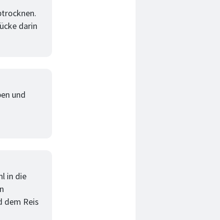
btrocknen.
ücke darin
ben und
 in die
in
d dem Reis