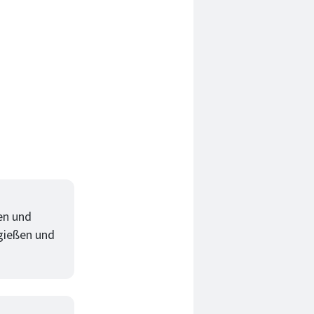
en und
bgießen und