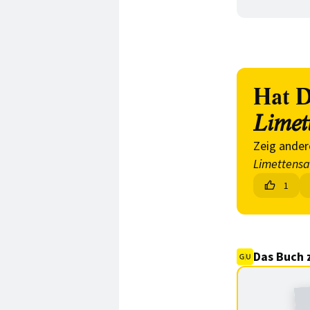
Hat D
Limet
Zeig ander
Limettens
1
Das Buch 