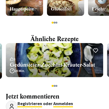
Hauptspeise
Glutenfrei
Leicht
1
2
3
Ähnliche Rezepte
3
Gedünsteter Zucchini-Kräuter-Salat
20 Min.
1
2
3
Jetzt kommentieren
Registrieren
oder
Anmelden