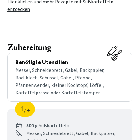
Hier klicken und mehr Rezepte mit Süßkartoffeln
entdecken
Zubereitung
Benötigte Utensilien
Messer, Schneidebrett, Gabel, Backpapier,
Backblech, Schüssel, Gabel, Pfanne,
Pfannenwender, kleiner Kochtopf, Löffel,
Kartoffelpresse oder Kartoffelstamper
1
4
Schritt
von
500 g
Süßkartoffeln
Messer, Schneidebrett, Gabel, Backpapier,