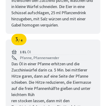
Inzwischen den Zucchino putzen, waschen und
in kleine Würfel schneiden. Die Eier in eine
Schüssel aufschlagen, 25 ml Pflanzendrink
hinzugeben, mit Salz würzen und mit einer
Gabel homogen verquirlen.
3
4
Schritt
von
1 EL
Öl
Pfanne, Pfannenwender
Das Öl in einer Pfanne erhitzen und die
Zucchiniwürfel darin ca. 5 Min. bei mittlerer
Hitze garen, dann auf eine Seite der Pfanne
schieben. Die Hitze reduzieren, die Eiermasse
auf die freie Pfannenhälfte gießen und unter
leichtem Rüh
ren stocken lassen, dann mit den