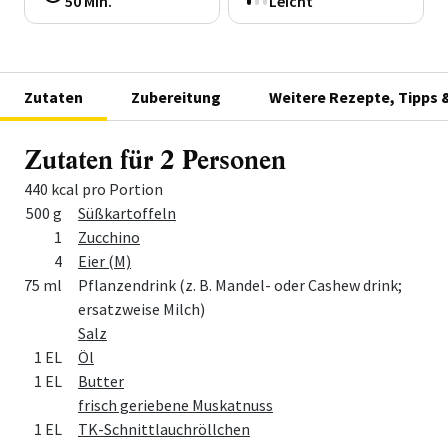
50 Min.
Leicht
Zutaten
Zubereitung
Weitere Rezepte, Tipps 
Zutaten für 2 Personen
440 kcal pro Portion
Menge
Zutat
500 g
Süßkartoffeln
1
Zucchino
4
Eier (M)
75 ml
Pflanzendrink (z. B. Mandel- oder Cashew drink;
ersatzweise Milch)
Salz
1 EL
Öl
1 EL
Butter
frisch geriebene Muskatnuss
1 EL
TK-Schnittlauchröllchen