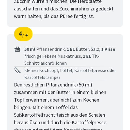
Zucchiniwürfeln mischen. Die Herdplatte
ausschalten und das Zucchinirührei zugedeckt
warm halten, bis das Püree fertig ist.
4
4
Schritt
von
50 ml
Pflanzendrink,
1 EL
Butter,
Salz,
1 Prise
frisch geriebene Muskatnuss,
1 EL
TK-
Schnittlauchröllchen
kleiner Kochtopf, Löffel, Kartoffelpresse oder
Kartoffelstamper
Den restlichen Pflanzendrink (50 ml)
zusammen mit der Butter in einem kleinen
Topf erwärmen, aber nicht zum Kochen
bringen. Mit einem Löffel das
Süßkartoffelfruchtfleisch aus den Schalen
herauslösen und durch die Kartoffelpresse
drücken oder mit dem Kartoffelstamper