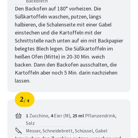
Backblech
Den Backofen auf 180° vorheizen. Die
Süßkartoffeln waschen, putzen, längs
halbieren, die Schalenseite mit einer Gabel
einstechen und die Kartoffeln mit der
Schnittstelle nach unten auf ein mit Backpapier
belegtes Blech legen. Die Süßkartoffeln im
heißen Ofen (Mitte) in 20-30 Min. weich
backen. Dann den Backofen ausschalten, die
Kartoffeln aber noch 5 Min. darin nachziehen
lassen.
2
4
Schritt
von
1
Zucchino,
4
Eier (M),
25 ml
Pflanzendrink,
Salz
Messer, Schneidebrett, Schüssel, Gabel