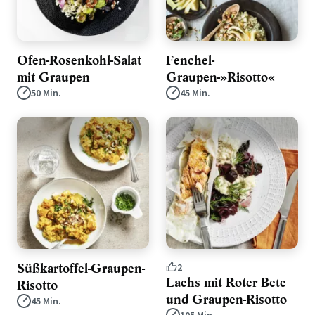
Ofen-Rosenkohl-Salat
Fenchel-
mit Graupen
Graupen-»Risotto«
50 Min.
45 Min.
Süßkartoffel-Graupen-
2
Lachs mit Roter Bete
Risotto
und Graupen-Risotto
45 Min.