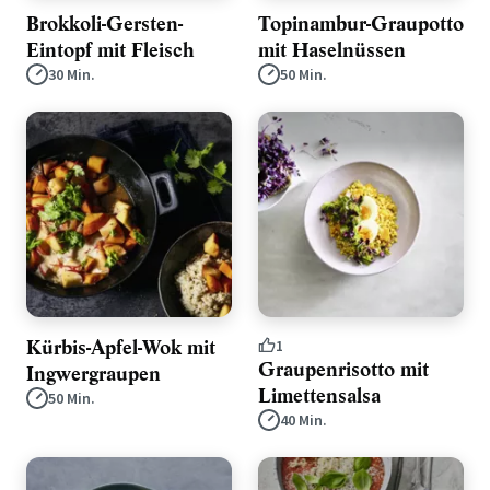
Brokkoli-Gersten-
Topinambur-Graupotto
Eintopf mit Fleisch
mit Haselnüssen
30 Min.
50 Min.
Kürbis-Apfel-Wok mit
1
Graupenrisotto mit
Ingwergraupen
Limettensalsa
50 Min.
40 Min.