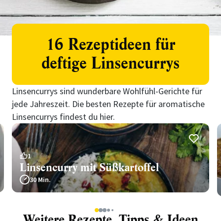
16 Rezeptideen für
deftige Linsencurrys
Linsencurrys sind wunderbare Wohlfühl-Gerichte für
jede Jahreszeit. Die besten Rezepte für aromatische
Linsencurrys findest du hier.
1
Linsencurry mit Süßkartoffel
30 Min.
1
2
3
4
5
Weitere Rezepte, Tipps & Ideen