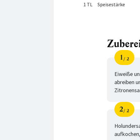
1 TL
Speisestärke
Zubere
1
2
Schri
von
Eiweiße un
abreiben u
Zitronensa
2
2
Schri
von
Holundersa
aufkochen,