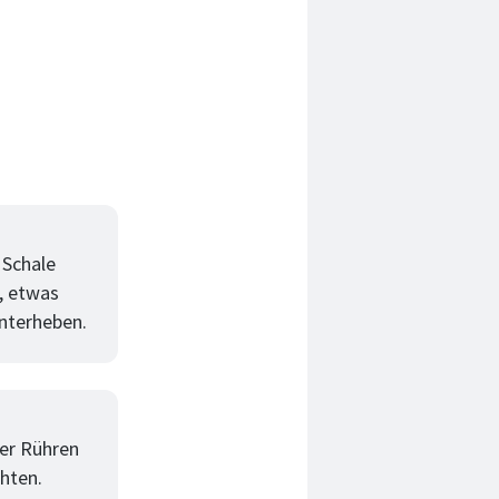
 Schale
, etwas
unterheben.
ter Rühren
hten.