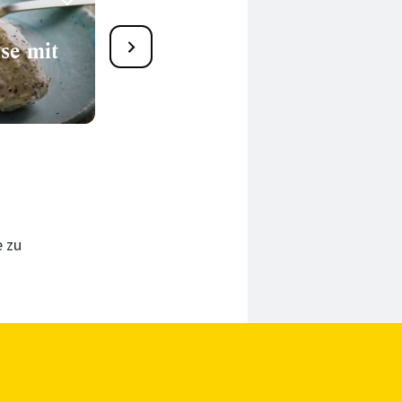
13
se mit
Quark-Frischkäse-Creme
mit Apfel
35 Min.
e zu