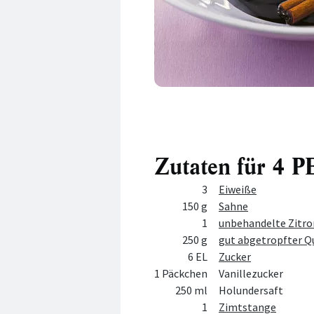
Zutaten für 4
Menge
Zutat
3
Eiweiße
150 g
Sahne
1
unbehandelte Zitro
250 g
gut abgetropfter Q
6 EL
Zucker
1 Päckchen
Vanillezucker
250 ml
Holundersaft
1
Zimtstange