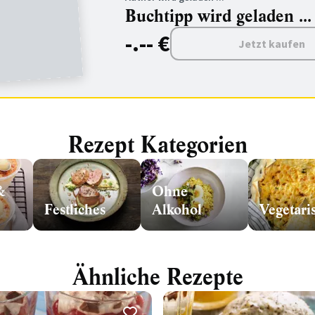
Buchtipp wird geladen ...
-.-- €
Jetzt kaufen
Rezept Kategorien
&
Ohne
Festliches
Alkohol
Vegetari
Ähnliche Rezepte