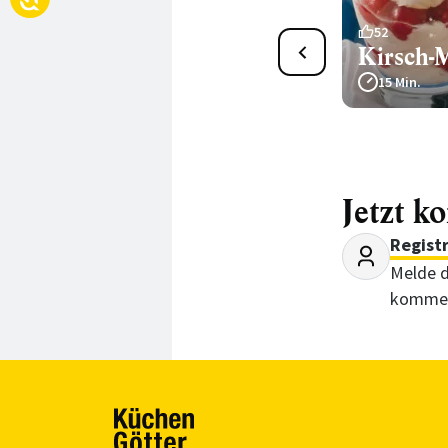
13
52
Quark-Frischkäse-Creme
Kirsch-
mit Apfel
15 Min.
35 Min.
Jetzt k
Regist
Melde d
kommen