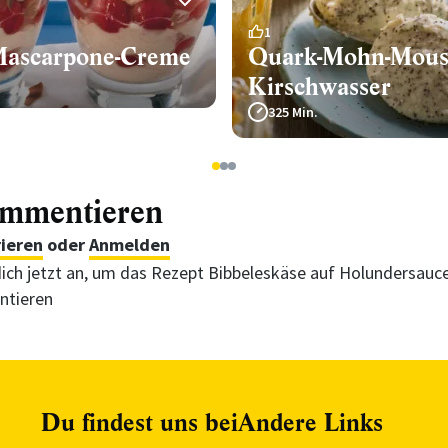
1
Mascarpone-Creme
Quark-Mohn-Mous
Kirschwasser
325 Min.
1
2
3
ommentieren
rieren
oder
Anmelden
ich jetzt an, um das Rezept Bibbeleskäse auf Holundersauc
tieren
Du findest uns bei
Andere Links