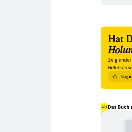
Hat D
Holun
Zeig ander
Holunders
Mag i
Das Buch 