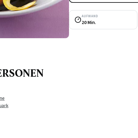
AUFWAND
20 Min.
 PERSONEN
ne
uark