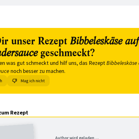
ir unser Rezept
Bibbeleskäse auf
geschmeckt?
dersauce
en was gut schmeckt und hilf uns, das Rezept
Bibbeleskäse 
auce
noch besser zu machen.
ch
Mag ich nicht
zum Rezept
Author wird geladen ...