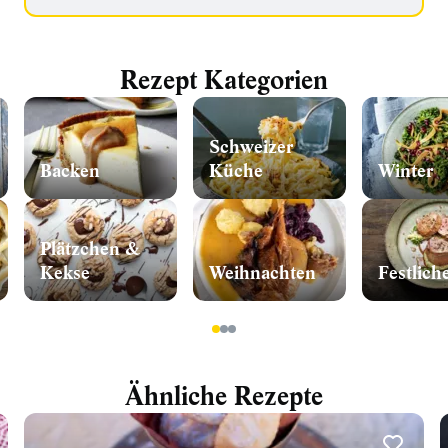
Rezept Kategorien
Schweizer
Backen
Küche
Winter
Plätzchen &
Kekse
Weihnachten
Festlich
1
2
3
Ähnliche Rezepte