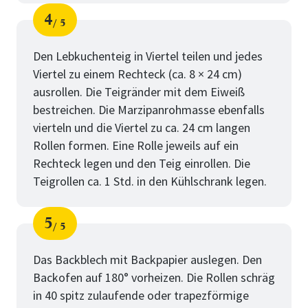
4
5
Schritt
von
Den Lebkuchenteig in Viertel teilen und jedes
Viertel zu einem Rechteck (ca. 8 × 24 cm)
ausrollen. Die Teigränder mit dem Eiweiß
bestreichen. Die Marzipanrohmasse ebenfalls
vierteln und die Viertel zu ca. 24 cm langen
Rollen formen. Eine Rolle jeweils auf ein
Rechteck legen und den Teig einrollen. Die
Teigrollen ca. 1 Std. in den Kühlschrank legen.
5
5
Schritt
von
Das Backblech mit Backpapier auslegen. Den
Backofen auf 180° vorheizen. Die Rollen schräg
in 40 spitz zulaufende oder trapezförmige