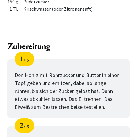
150 g
Puderzucker
1 TL
Kirschwasser (oder Zitronensaft)
Zubereitung
1
5
Schritt
von
Den Honig mit Rohrzucker und Butter in einen
Topf geben und erhitzen, dabei so lange
rühren, bis sich der Zucker gelöst hat. Dann
etwas abkühlen lassen. Das Ei trennen. Das
Eiweiß zum Bestreichen beiseitestellen.
2
5
Schritt
von