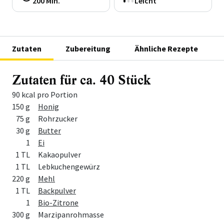
200 Min.
Leicht
Zutaten
Zubereitung
Ähnliche Rezepte
Zutaten für ca. 40 Stück
90 kcal pro Portion
Menge
Zutat
150 g
Honig
75 g
Rohrzucker
30 g
Butter
1
Ei
1 TL
Kakaopulver
1 TL
Lebkuchengewürz
220 g
Mehl
1 TL
Backpulver
1
Bio-Zitrone
300 g
Marzipanrohmasse