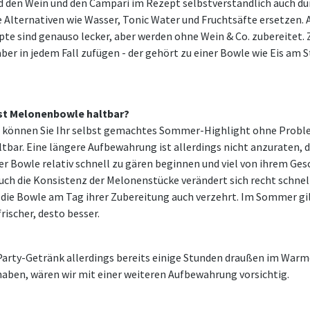
d den Wein und den Campari im Rezept selbstverständlich auch du
e Alternativen wie Wasser, Tonic Water und Fruchtsäfte ersetzen. 
te sind genauso lecker, aber werden ohne Wein & Co. zubereitet. 
aber in jedem Fall zufügen - der gehört zu einer Bowle wie Eis am 
ist Melonenbowle haltbar?
 können Sie Ihr selbst gemachtes Sommer-Highlight ohne Probl
ltbar. Eine längere Aufbewahrung ist allerdings nicht anzuraten, d
der Bowle relativ schnell zu gären beginnen und viel von ihrem G
uch die Konsistenz der Melonenstücke verändert sich recht schnel
 die Bowle am Tag ihrer Zubereitung auch verzehrt. Im Sommer gil
frischer, desto besser.
 Party-Getränk allerdings bereits einige Stunden draußen im War
aben, wären wir mit einer weiteren Aufbewahrung vorsichtig.