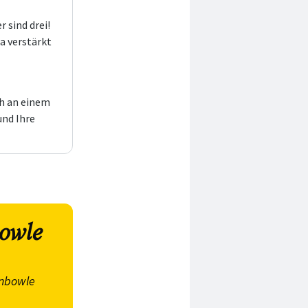
 sind drei!
a verstärkt
ch an einem
und Ihre
owle
nbowle