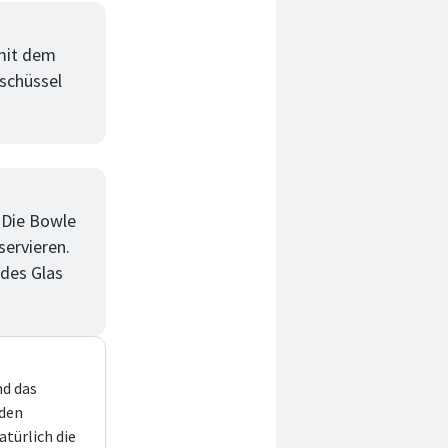
 mit dem
schüssel
 Die Bowle
servieren.
edes Glas
nd das
 den
atürlich die