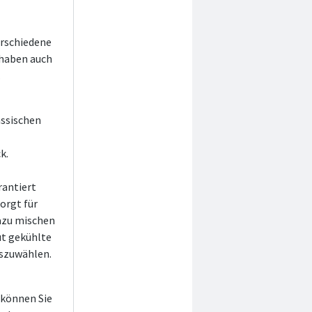
erschiedene
 haben auch
.
assischen
k.
rantiert
orgt für
dazu mischen
ut gekühlte
uszuwählen.
 können Sie