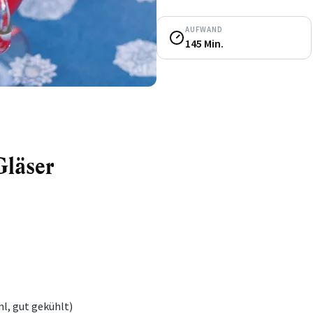
AUFWAND
145 Min.
Gläser
l, gut gekühlt)