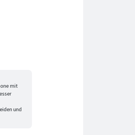
lone mit
esser
eiden und