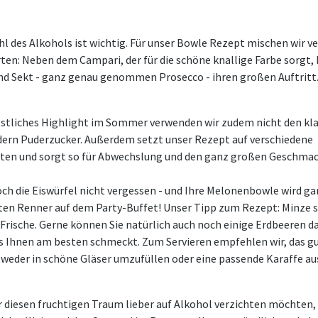
hl des Alkohols ist wichtig. Für unser Bowle Rezept mischen wir v
ten: Neben dem Campari, der für die schöne knallige Farbe sorgt,
d Sekt - ganz genau genommen Prosecco - ihren großen Auftritt
östliches Highlight im Sommer verwenden wir zudem nicht den kl
dern Puderzucker. Außerdem setzt unser Rezept auf verschiedene
en und sorgt so für Abwechslung und den ganz großen Geschmac
och die Eiswürfel nicht vergessen - und Ihre Melonenbowle wird ga
en Renner auf dem Party-Buffet! Unser Tipp zum Rezept: Minze s
 Frische. Gerne können Sie natürlich auch noch einige Erdbeeren 
es Ihnen am besten schmeckt. Zum Servieren empfehlen wir, das g
weder in schöne Gläser umzufüllen oder eine passende Karaffe a
r diesen fruchtigen Traum lieber auf Alkohol verzichten möchten,