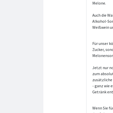
Melone.
Auch die Wa
Alkohol-Sor
Weißwein un
Für unser k
Zucker, son
Melonensort
Jetzt nur n
zum absolut
zusätzliche
- ganz wie 
Getränk ent
Wenn Sie fü