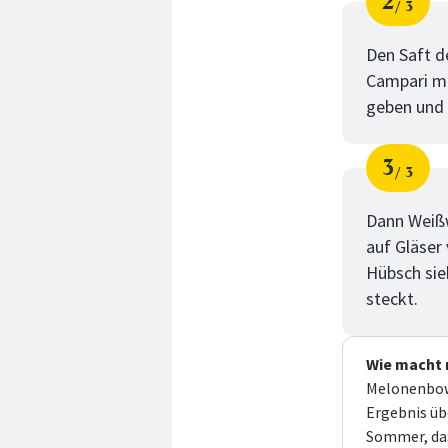
2
3
Schri
von
Den Saft d
Campari mi
geben und 
3
3
Schri
von
Dann Weißw
auf Gläser
Hübsch sie
steckt.
Wie macht
Melonenbowl
Ergebnis übe
Sommer, das