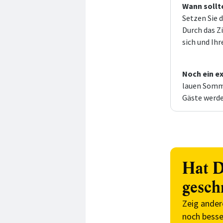
Wann sollt
Setzen Sie 
Durch das Z
sich und Ihr
Noch ein ex
lauen Somme
Gäste werde
Hat D
gesch
Zeig ander
noch besse