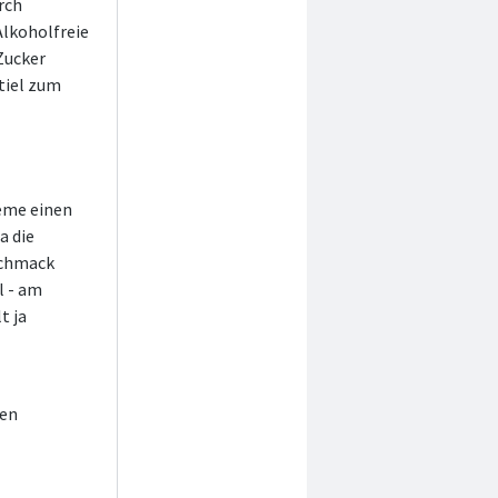
rch
Alkoholfreie
Zucker
Stiel zum
eme einen
a die
eschmack
l - am
t ja
men