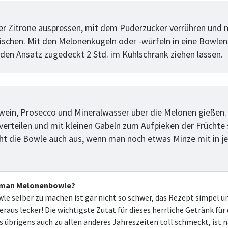
tt
er Zitrone auspressen, mit dem Puderzucker verrühren und
schen. Mit den Melonenkugeln oder -würfeln in eine Bowlen
den Ansatz zugedeckt 2 Std. im Kühlschrank ziehen lassen.
tt
ein, Prosecco und Mineralwasser über die Melonen gießen.
 verteilen und mit kleinen Gabeln zum Aufpieken der Früchte 
ht die Bowle auch aus, wenn man noch etwas Minze mit in j
 man Melonenbowle?
e selber zu machen ist gar nicht so schwer, das Rezept simpel u
raus lecker! Die wichtigste Zutat für dieses herrliche Getränk für
 übrigens auch zu allen anderes Jahreszeiten toll schmeckt, ist n