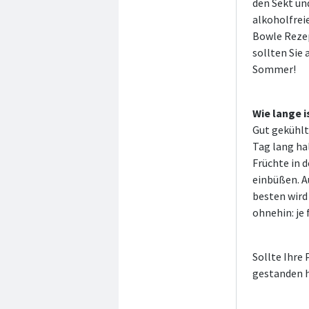
den Sekt un
alkoholfrei
Bowle Rezep
sollten Sie 
Sommer!
Wie lange 
Gut gekühlt
Tag lang ha
Früchte in 
einbüßen. A
besten wird
ohnehin: je 
Sollte Ihre
gestanden h