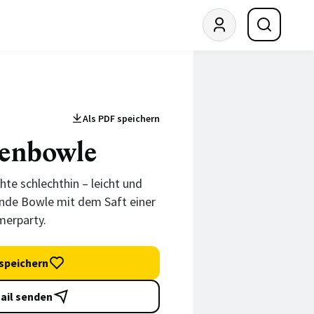
Als PDF speichern
enbowle
te schlechthin – leicht und
hende Bowle mit dem Saft einer
merparty.
speichern
ail senden