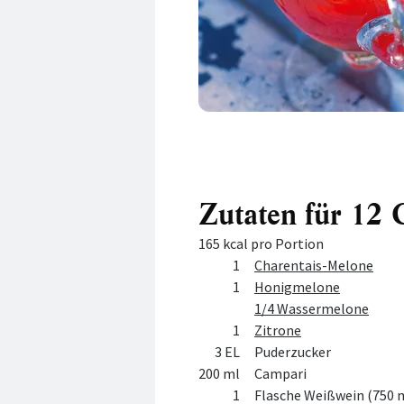
Zutaten für 12 
165 kcal pro Portion
Menge
Zutat
1
Charentais-Melone
1
Honigmelone
1/4 Wassermelone
1
Zitrone
3 EL
Puderzucker
200 ml
Campari
1
Flasche Weißwein (750 m