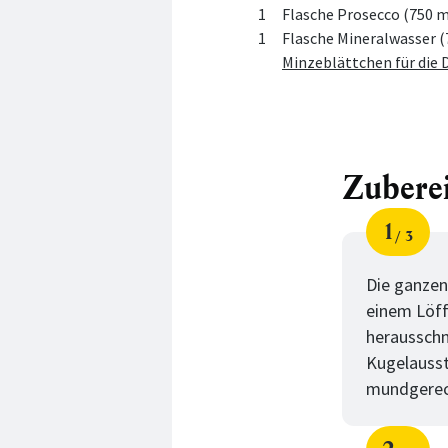
1
Flasche Prosecco (750 m
1
Flasche Mineralwasser (
Minzeblättchen für die 
Zubere
1
3
Schri
von
Die ganzen
einem Löff
herausschn
Kugelausst
mundgerech