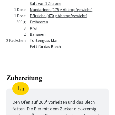
Saft von 1 Zitrone
1 Dose
Mandarinen (175 g Abtropfgewicht)
1 Dose
Pfirsiche (470 g Abtropfgewicht)
500 g
Erdbeeren
3
Kiwi
2
Bananen
2 Päckchen
Tortenguss klar
Fett für das Blech
Zubereitung
1
3
Schritt
von
Den Ofen auf 200° vorheizen und das Blech
fetten. Die Eier mit dem Zucker dick-cremig