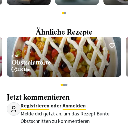
1
2
Ähnliche Rezepte
8
Obstsalattorte
110 Min.
1
2
3
Jetzt kommentieren
Registrieren
oder
Anmelden
Melde dich jetzt an, um das Rezept Bunte
Obstschnitten zu kommentieren