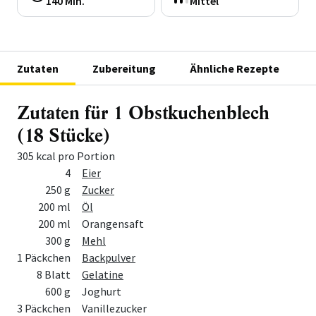
140 Min.
Mittel
Zutaten
Zubereitung
Ähnliche Rezepte
Zutaten für 1 Obstkuchenblech
(18 Stücke)
305 kcal pro Portion
Menge
Zutat
4
Eier
250 g
Zucker
200 ml
Öl
200 ml
Orangensaft
300 g
Mehl
1 Päckchen
Backpulver
8 Blatt
Gelatine
600 g
Joghurt
3 Päckchen
Vanillezucker