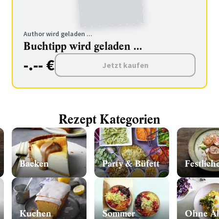
Author wird geladen ...
Buchtipp wird geladen ...
-.-- €
Jetzt kaufen
Rezept Kategorien
Backen
Party & Büfett
Festlich
Kuchen
Sommer
Ohne Al