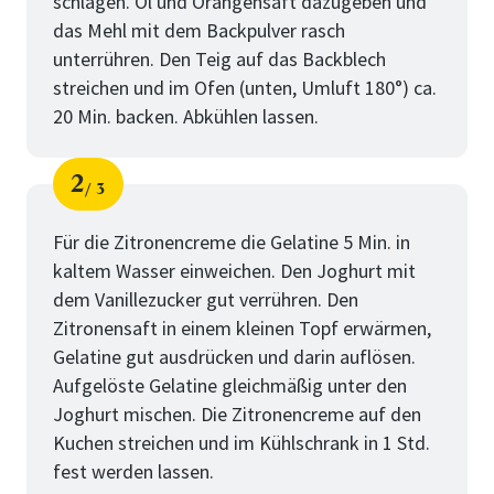
schlagen. Öl und Orangensaft dazugeben und
das Mehl mit dem Backpulver rasch
unterrühren. Den Teig auf das Backblech
streichen und im Ofen (unten, Umluft 180°) ca.
20 Min. backen. Abkühlen lassen.
2
3
Schritt
von
Für die Zitronencreme die Gelatine 5 Min. in
kaltem Wasser einweichen. Den Joghurt mit
dem Vanillezucker gut verrühren. Den
Zitronensaft in einem kleinen Topf erwärmen,
Gelatine gut ausdrücken und darin auflösen.
Aufgelöste Gelatine gleichmäßig unter den
Joghurt mischen. Die Zitronencreme auf den
Kuchen streichen und im Kühlschrank in 1 Std.
fest werden lassen.