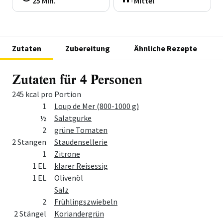
25 Min.
Mittel
Zutaten
Zubereitung
Ähnliche Rezepte
Zutaten für 4 Personen
245 kcal pro Portion
Menge
Zutat
1
Loup de Mer (800-1000 g)
½
Salatgurke
2
grüne Tomaten
2 Stangen
Staudensellerie
1
Zitrone
1 EL
klarer Reisessig
1 EL
Olivenöl
Salz
2
Frühlingszwiebeln
2 Stängel
Koriandergrün