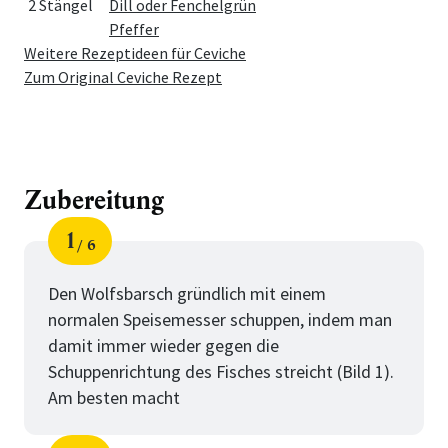
2 Stängel
Dill oder Fenchelgrün
Pfeffer
Weitere Rezeptideen für Ceviche
Zum Original Ceviche Rezept
Zubereitung
1
6
Schritt
von
Den Wolfsbarsch gründlich mit einem
normalen Speisemesser schuppen, indem man
damit immer wieder gegen die
Schuppenrichtung des Fisches streicht (Bild 1).
Am besten macht