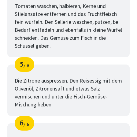
Tomaten waschen, halbieren, Kerne und
Stielansätze entfernen und das Fruchtfleisch
fein würfeln. Den Sellerie waschen, putzen, bei
Bedarf entfädeln und ebenfalls in kleine Würfel
schneiden. Das Gemüse zum Fisch in die
Schüssel geben.
5
6
Schritt
von
Die Zitrone auspressen. Den Reisessig mit dem
Olivenöl, Zitronensaft und etwas Salz
vermischen und unter die Fisch-Gemüse-
Mischung heben.
6
6
Schritt
von