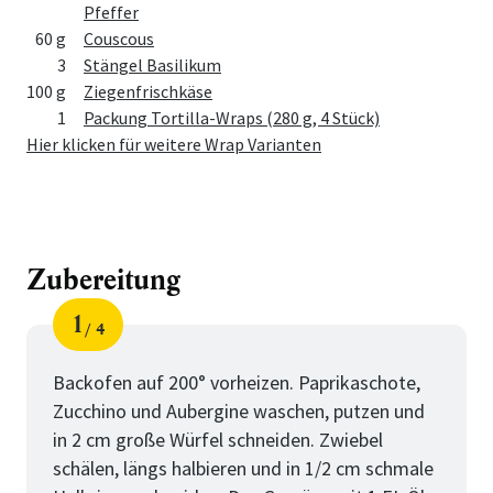
Pfeffer
60 g
Couscous
3
Stängel Basilikum
100 g
Ziegenfrischkäse
1
Packung Tortilla-Wraps (280 g, 4 Stück)
Hier klicken für weitere Wrap Varianten
Zubereitung
1
4
Schritt
von
Backofen auf 200° vorheizen. Paprikaschote,
Zucchino und Aubergine waschen, putzen und
in 2 cm große Würfel schneiden. Zwiebel
schälen, längs halbieren und in 1/2 cm schmale