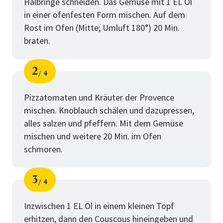
Halbringe schneiden. Das Gemüse mit 1 EL Öl
in einer ofenfesten Form mischen. Auf dem
Rost im Ofen (Mitte; Umluft 180°) 20 Min.
braten.
2
4
Schritt
von
Pizzatomaten und Kräuter der Provence
mischen. Knoblauch schälen und dazupressen,
alles salzen und pfeffern. Mit dem Gemüse
mischen und weitere 20 Min. im Ofen
schmoren.
3
4
Schritt
von
Inzwischen 1 EL Öl in einem kleinen Topf
erhitzen, dann den Couscous hineingeben und