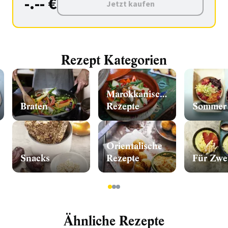
-.-- €
Jetzt kaufen
Rezept Kategorien
Marokkanische
Braten
Rezepte
Sommer
Orientalische
Snacks
Rezepte
Für Zwe
1
2
3
Ähnliche Rezepte