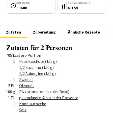
AUFWAND
SCHWIERIGKEIT
50 Min.
Mittel
Zutaten
Zubereitung
Ähnliche Rezepte
Zutaten für 2 Personen
705 kcal pro Portion
Menge
Zutat
1
Paprikaschote (150 g)
1/2 Zucchino (150 g)
1/2 Aubergine (150 g)
1
Zwiebel
2 EL
Olivenöl
100 g
Pizzatomaten (aus der Dose)
1 TL
getrocknete Kräuter der Provence
1
Knoblauchzehe
Salz