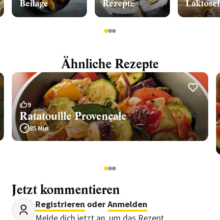
Beilage
Rezepte
Laktosef
1
2
3
Ähnliche Rezepte
9
Ratatouille Provençale
85 Min.
1
2
3
Jetzt kommentieren
Registrieren
oder
Anmelden
Melde dich jetzt an, um das Rezept