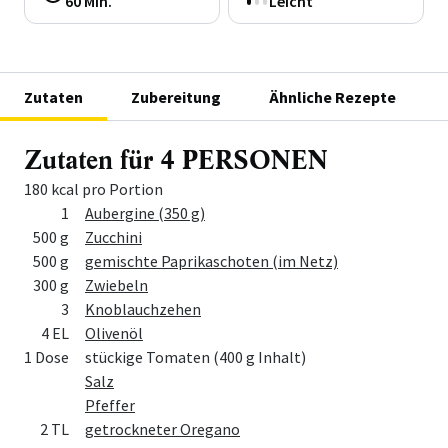
60 Min.
Leicht
Zutaten
Zubereitung
Ähnliche Rezepte
Zutaten für 4 PERSONEN
180 kcal pro Portion
Menge
Zutat
1
Aubergine (350 g)
500 g
Zucchini
500 g
gemischte Paprikaschoten (im Netz)
300 g
Zwiebeln
3
Knoblauchzehen
4 EL
Olivenöl
1 Dose
stückige Tomaten (400 g Inhalt)
Salz
Pfeffer
2 TL
getrockneter Oregano