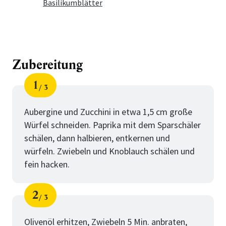
Basilikumblätter
Zubereitung
1
3
Schritt
von
Aubergine und Zucchini in etwa 1,5 cm große
Würfel schneiden. Paprika mit dem Sparschäler
schälen, dann halbieren, entkernen und
würfeln. Zwiebeln und Knoblauch schälen und
fein hacken.
2
3
Schritt
von
Olivenöl erhitzen, Zwiebeln 5 Min. anbraten,