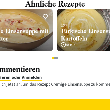
Ähnliche Rezepte
3
he Linsensuppe mit
Türkische Linsens
ter
Kartoffeln
45 Min.
1
2
3
ommentieren
rieren
oder
Anmelden
ich jetzt an, um das Rezept Cremige Linsensuppe zu komme