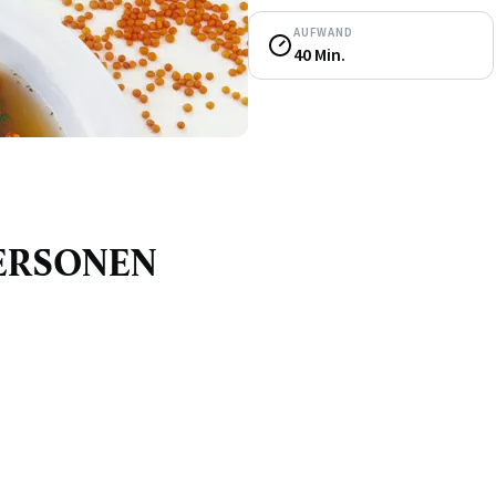
AUFWAND
40 Min.
 PERSONEN