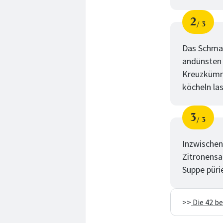
2
3
Schri
von
Das Schmal
andünsten 
Kreuzkümme
köcheln la
3
3
Schri
von
Inzwischen
Zitronensa
Suppe pürie
>>
Die 42 b