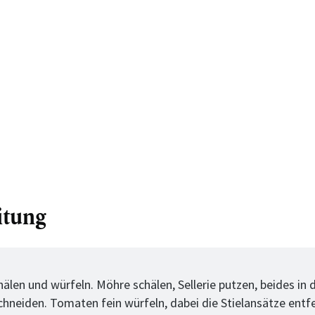
itung
tt
hälen und würfeln. Möhre schälen, Sellerie putzen, beides in
chneiden. Tomaten fein würfeln, dabei die Stielansätze entf