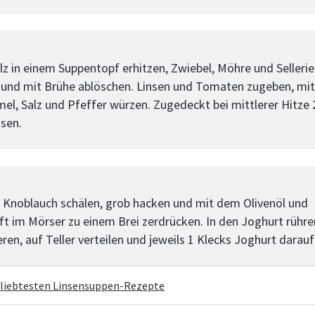
tt
z in einem Suppentopf erhitzen, Zwiebel, Möhre und Sellerie
und mit Brühe ablöschen. Linsen und Tomaten zugeben, mit
l, Salz und Pfeffer würzen. Zugedeckt bei mittlerer Hitze 
ssen.
tt
 Knoblauch schälen, grob hacken und mit dem Olivenöl und
ft im Mörser zu einem Brei zerdrücken. In den Joghurt rühre
ren, auf Teller verteilen und jeweils 1 Klecks Joghurt darau
eliebtesten Linsensuppen-Rezepte