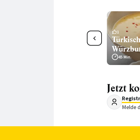
Rote-Linsen-Suppe mit
1
Türkisc
Kreuzkümmeljoghurt
Würzbut
25 Min.
45 Min.
Jetzt k
Regist
Melde d