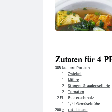
Zutaten für 4
385 kcal pro Portion
Menge
Zutat
1
Zwiebel
1
Möhre
2
Stangen Staudensellerie
2
Tomaten
2 EL
Butterschmalz
1
1/4 l Gemüsebrühe
200 g
rote Linsen