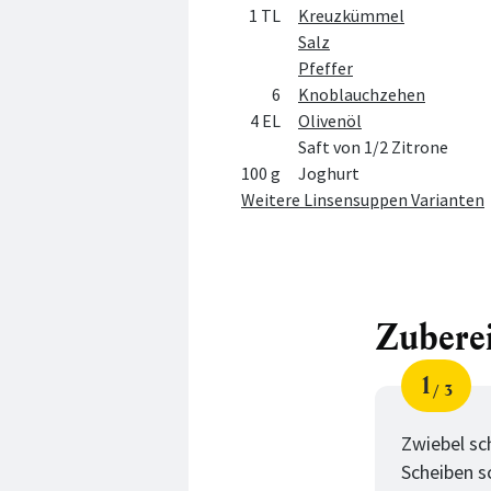
1 TL
Kreuzkümmel
Salz
Pfeffer
6
Knoblauchzehen
4 EL
Olivenöl
Saft von 1/2 Zitrone
100 g
Joghurt
Weitere Linsensuppen Varianten
Zubere
1
3
Schri
von
Zwiebel sc
Scheiben s