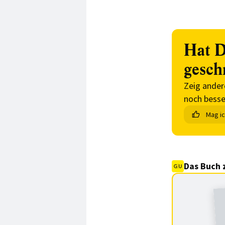
Hat D
gesch
Zeig ander
noch besse
Mag i
Das Buch 