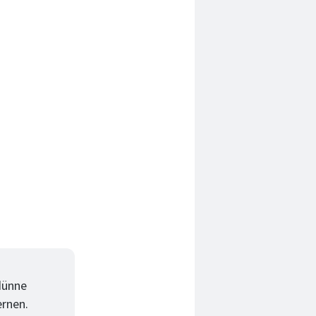
 dünne
ernen.