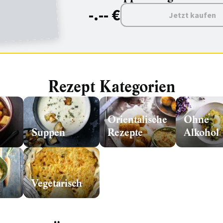
-.-- €
Jetzt kaufen
Rezept Kategorien
Orientalische
Ohne
Suppen
Rezepte
Alkohol
Vegetarisch