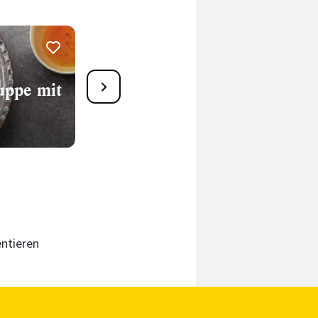
Rote-Linsen-Suppe mit
uppe mit
Kreuzkümmeljoghurt
25 Min.
ntieren