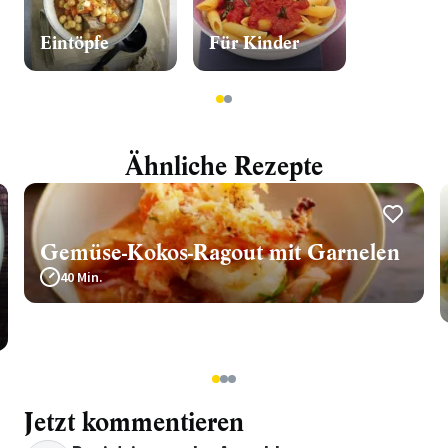
Eintöpfe
Für Kinder
1
2
Ähnliche Rezepte
Gemüse-Kokos-Ragout mit Garnelen
40 Min.
1
2
3
Jetzt kommentieren