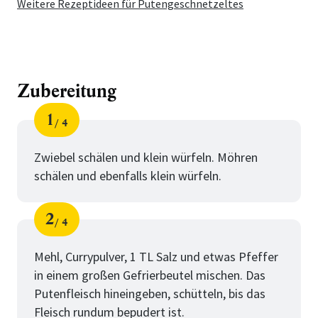
Weitere Rezeptideen für Putengeschnetzeltes
Zubereitung
1
4
Schritt
von
Zwiebel schälen und klein würfeln. Möhren
schälen und ebenfalls klein würfeln.
2
4
Schritt
von
Mehl, Currypulver, 1 TL Salz und etwas Pfeffer
in einem großen Gefrierbeutel mischen. Das
Putenfleisch hineingeben, schütteln, bis das
Fleisch rundum bepudert ist.