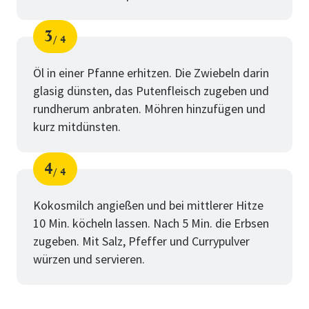
3
4
Schritt
von
Öl in einer Pfanne erhitzen. Die Zwiebeln darin
glasig dünsten, das Putenfleisch zugeben und
rundherum anbraten. Möhren hinzufügen und
kurz mitdünsten.
4
4
Schritt
von
Kokosmilch angießen und bei mittlerer Hitze
10 Min. köcheln lassen. Nach 5 Min. die Erbsen
zugeben. Mit Salz, Pfeffer und Currypulver
würzen und servieren.