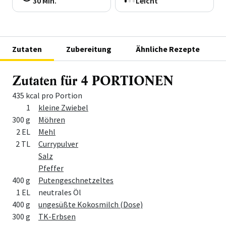
30 Min.
Leicht
Zutaten
Zubereitung
Ähnliche Rezepte
Zutaten für 4 PORTIONEN
435 kcal pro Portion
Menge
Zutat
1
kleine Zwiebel
300 g
Möhren
2 EL
Mehl
2 TL
Currypulver
Salz
Pfeffer
400 g
Putengeschnetzeltes
1 EL
neutrales Öl
400 g
ungesüßte Kokosmilch (Dose)
300 g
TK-Erbsen