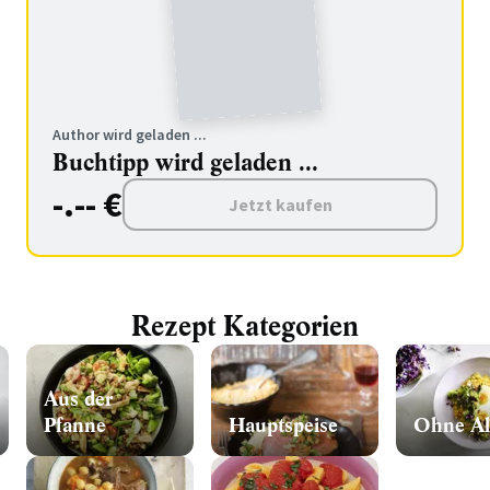
Author wird geladen ...
Buchtipp wird geladen ...
-.-- €
Jetzt kaufen
Rezept Kategorien
Aus der
Pfanne
Hauptspeise
Ohne Al