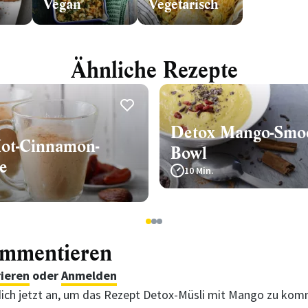
Vegan
Vegetarisch
Ähnliche Rezepte
Detox Mango-Smoo
ot-Cinnamon-
Bowl
e
10 Min.
1
2
3
ommentieren
rieren
oder
Anmelden
ich jetzt an, um das Rezept Detox-Müsli mit Mango zu kom