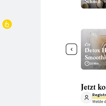
Schnell
Detox Piña Colada
8
Detox H
Nicecream
Smoothi
730 Min.
10 Min.
Jetzt k
Regist
Melde d