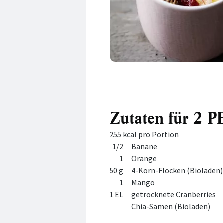
Zutaten für 2
255 kcal pro Portion
Menge
Zutat
1/2
Banane
1
Orange
50 g
4-Korn-Flocken (Bioladen)
1
Mango
1 EL
getrocknete Cranberries
Chia-Samen (Bioladen)