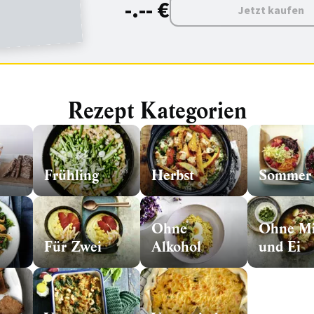
-.-- €
Jetzt kaufen
Rezept Kategorien
Frühling
Herbst
Sommer
Ohne
Ohne Mi
Für Zwei
Alkohol
und Ei