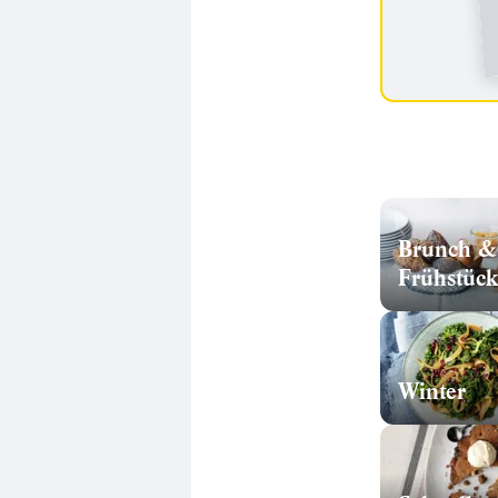
Brunch &
Frühstück
Winter