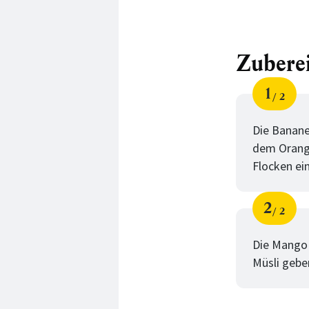
Zubere
1
2
Schri
von
Die Banane
dem Orange
Flocken ei
2
2
Schri
von
Die Mango 
Müsli gebe