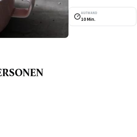
AUFWAND
10 Min.
 PERSONEN