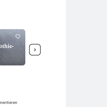
thie-
Detox Piña Colada
Nicecream
730 Min.
mentieren