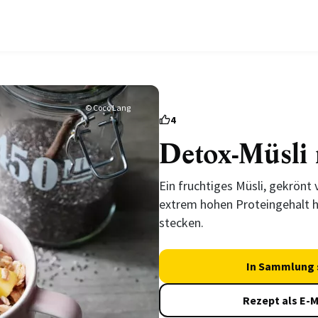
© Coco Lang
4
Detox-Müsli
Ein fruchtiges Müsli, gekrönt
extrem hohen Proteingehalt h
stecken.
In Sammlung 
Rezept als E-M