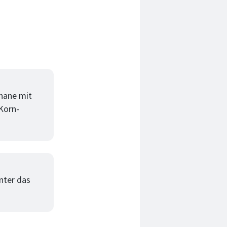
anane mit
Korn-
nter das