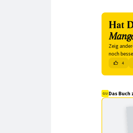
Hat D
Mang
Zeig ander
noch besse
4
Das Buch 