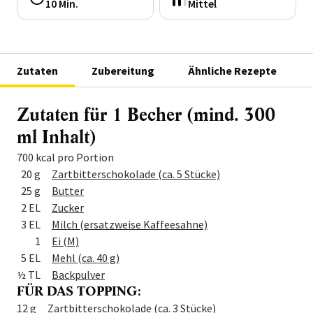
10 Min.
Mittel
Zutaten
Zubereitung
Ähnliche Rezepte
Zutaten für 1 Becher (mind. 300
ml Inhalt)
700 kcal pro Portion
Menge
Zutat
20 g
Zartbitterschokolade (ca. 5 Stücke)
25 g
Butter
2 EL
Zucker
3 EL
Milch (ersatzweise Kaffeesahne)
1
Ei (M)
5 EL
Mehl (ca. 40 g)
½ TL
Backpulver
FÜR DAS TOPPING:
Menge
Zutat
12 g
Zartbitterschokolade (ca. 3 Stücke)