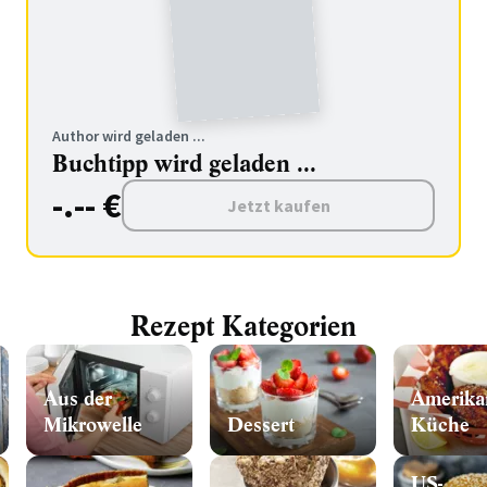
Author wird geladen ...
Buchtipp wird geladen ...
-.-- €
Jetzt kaufen
Rezept Kategorien
Aus der
Amerika
Mikrowelle
Dessert
Küche
US-