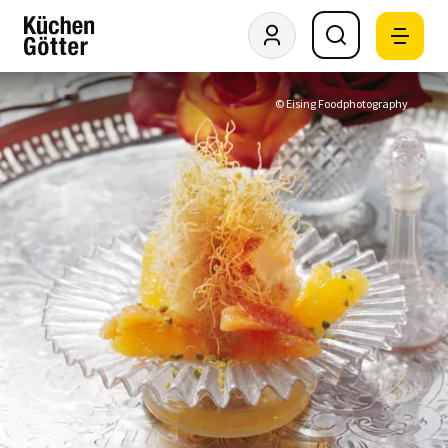
© Eising Foodphotography