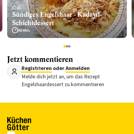
21
Sündiges Engelshaar - Kadayıf-
Schichtdessert
60 Min.
1
2
3
Jetzt kommentieren
Registrieren
oder
Anmelden
Melde dich jetzt an, um das Rezept
Engelshaardessert zu kommentieren