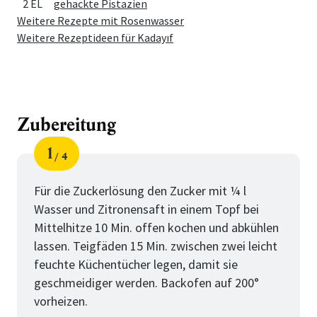
2 EL
gehackte Pistazien
Weitere Rezepte mit Rosenwasser
Weitere Rezeptideen für Kadayıf
Zubereitung
1
4
Schritt
von
Für die Zuckerlösung den Zucker mit ¼ l
Wasser und Zitronensaft in einem Topf bei
Mittelhitze 10 Min. offen kochen und abkühlen
lassen. Teigfäden 15 Min. zwischen zwei leicht
feuchte Küchentücher legen, damit sie
geschmeidiger werden. Backofen auf 200°
vorheizen.