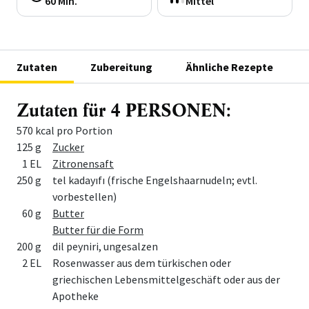
60 Min.
Mittel
Zutaten
Zubereitung
Ähnliche Rezepte
Zutaten für 4 PERSONEN:
570 kcal pro Portion
Menge
Zutat
125 g
Zucker
1 EL
Zitronensaft
250 g
tel kadayıfı (frische Engelshaarnudeln; evtl.
vorbestellen)
60 g
Butter
Butter für die Form
200 g
dil peyniri, ungesalzen
2 EL
Rosenwasser aus dem türkischen oder
griechischen Lebensmittelgeschäft oder aus der
Apotheke