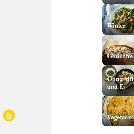
Winter
Glutenfre
Ohne Mil
und Ei
Vegetaris