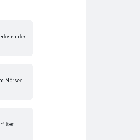
eedose oder
em Mörser
filter