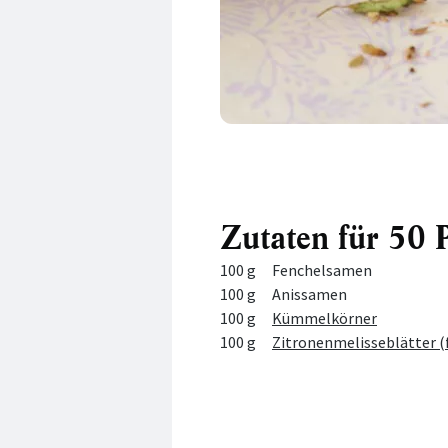
Zutaten für 50 
Menge
Zutat
100 g
Fenchelsamen
100 g
Anissamen
100 g
Kümmelkörner
100 g
Zitronenmelisseblätter (