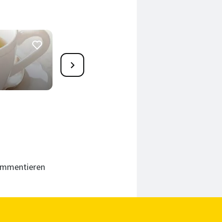
34
Melissen-Kräuterwasser
35 Min.
kommentieren