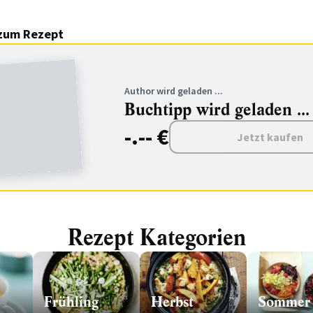
zum Rezept
Author wird geladen ...
Buchtipp wird geladen ...
-.-- €
Jetzt kaufen
Rezept Kategorien
Frühling
Herbst
Sommer