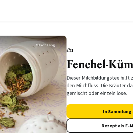
© Coco Lang
1
Fenchel-Küm
Dieser Milchbildungstee hilft
den Milchfluss. Die Kräuter d
gemischt oder einzeln lose.
In Sammlung 
Rezept als E-M