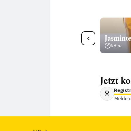
Jasmint
34
Melissen-Kräuterwasser
8 Min.
35 Min.
Jetzt k
Regist
Melde d