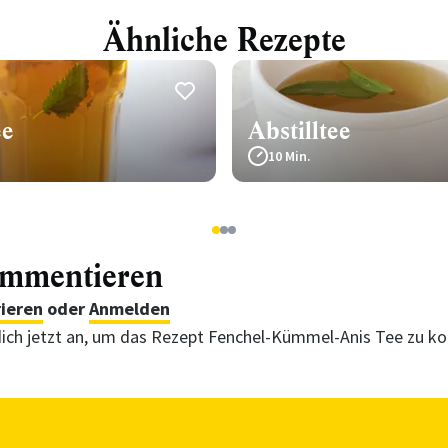
Ähnliche Rezepte
ee
Abstilltee
10 Min.
1
2
3
ommentieren
rieren
oder
Anmelden
ich jetzt an, um das Rezept Fenchel-Kümmel-Anis Tee zu 