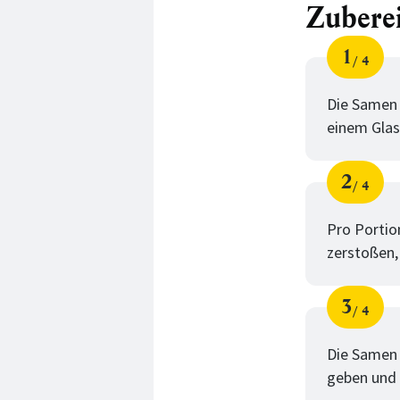
Zubere
1
4
Schri
von
Die Samen 
einem Glas
2
4
Schri
von
Pro Portio
zerstoßen,
3
4
Schri
von
Die Samen 
geben und