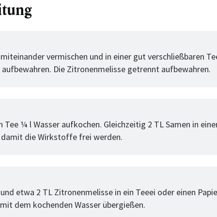
itung
tt
miteinander vermischen und in einer gut verschließbaren T
 aufbewahren. Die Zitronenmelisse getrennt aufbewahren.
tt
n Tee ¼ l Wasser aufkochen. Gleichzeitig 2 TL Samen in ein
 damit die Wirkstoffe frei werden.
tt
und etwa 2 TL Zitronenmelisse in ein Teeei oder einen Papier
 mit dem kochenden Wasser übergießen.