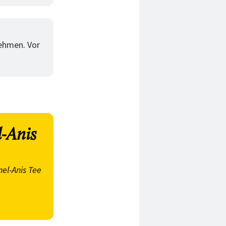
nehmen. Vor
-Anis
el-Anis Tee