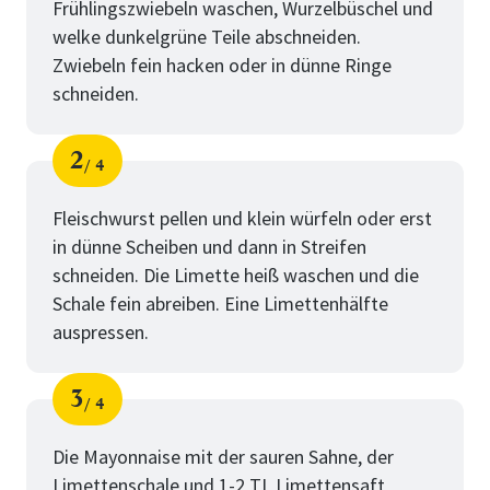
Frühlingszwiebeln waschen, Wurzelbüschel und
welke dunkelgrüne Teile abschneiden.
Zwiebeln fein hacken oder in dünne Ringe
schneiden.
2
4
Schritt
von
Fleischwurst pellen und klein würfeln oder erst
in dünne Scheiben und dann in Streifen
schneiden. Die Limette heiß waschen und die
Schale fein abreiben. Eine Limettenhälfte
auspressen.
3
4
Schritt
von
Die Mayonnaise mit der sauren Sahne, der
Limettenschale und 1-2 TL Limettensaft