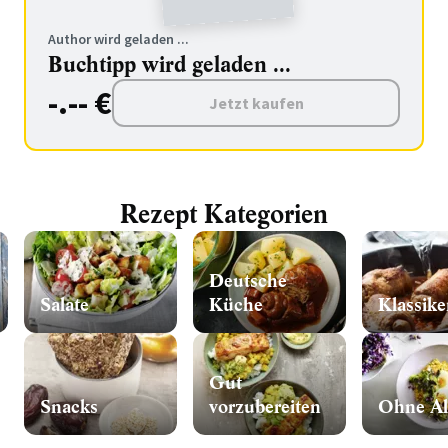
Author wird geladen ...
Buchtipp wird geladen ...
-.-- €
Jetzt kaufen
Rezept Kategorien
Deutsche
Salate
Küche
Klassike
Gut
Snacks
vorzubereiten
Ohne Al