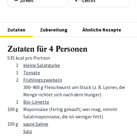
20 Min.
Leicht
Zutaten
Zubereitung
Ähnliche Rezepte
Zutaten für 4 Personen
535 kcal pro Portion
Menge
Zutat
1
kleine Salatgurke
1
Tomate
2
Frühlingszwiebeln
300-400 g Fleischwurst am Stück (z. B. Lyoner, die
Menge richtet sich nach dem Hunger)
1
Bio-Limette
100 g
Mayonnaise (fertig gekauft; wer mag, nimmt
Salatmayonnaise, die ist weniger fett)
100 g
saure Sahne
Salz