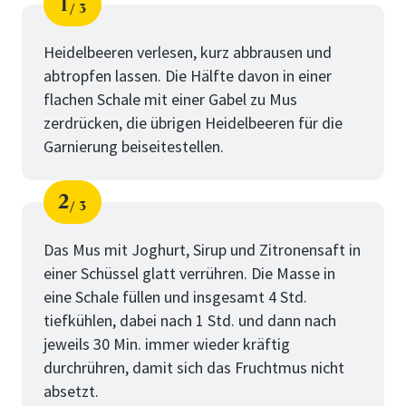
1
3
Schritt
von
Heidelbeeren verlesen, kurz abbrausen und
abtropfen lassen. Die Hälfte davon in einer
flachen Schale mit einer Gabel zu Mus
zerdrücken, die übrigen Heidelbeeren für die
Garnierung beiseitestellen.
2
3
Schritt
von
Das Mus mit Joghurt, Sirup und Zitronensaft in
einer Schüssel glatt verrühren. Die Masse in
eine Schale füllen und insgesamt 4 Std.
tiefkühlen, dabei nach 1 Std. und dann nach
jeweils 30 Min. immer wieder kräftig
durchrühren, damit sich das Fruchtmus nicht
absetzt.