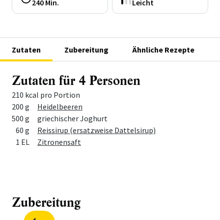
240 Min.
Leicht
Zutaten
Zubereitung
Ähnliche Rezepte
Zutaten für 4 Personen
210 kcal pro Portion
Menge
Zutat
200 g
Heidelbeeren
500 g
griechischer Joghurt
60 g
Reissirup (ersatzweise Dattelsirup)
1 EL
Zitronensaft
Zubereitung