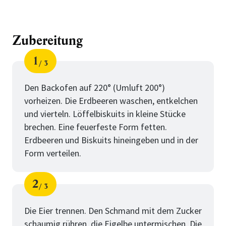
Zubereitung
1
3
Schritt
von
Den Backofen auf 220° (Umluft 200°)
vorheizen. Die Erdbeeren waschen, entkelchen
und vierteln. Löffelbiskuits in kleine Stücke
brechen. Eine feuerfeste Form fetten.
Erdbeeren und Biskuits hineingeben und in der
Form verteilen.
2
3
Schritt
von
Die Eier trennen. Den Schmand mit dem Zucker
schaumig rühren, die Eigelbe untermischen. Die