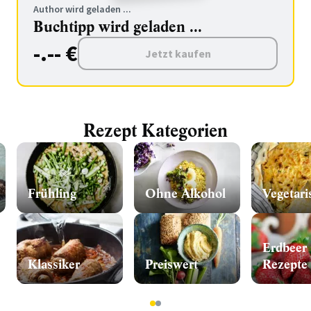
Author wird geladen ...
Buchtipp wird geladen ...
-.-- €
Jetzt kaufen
Rezept Kategorien
Frühling
Ohne Alkohol
Vegetari
Erdbeer
Klassiker
Preiswert
Rezepte
1
2