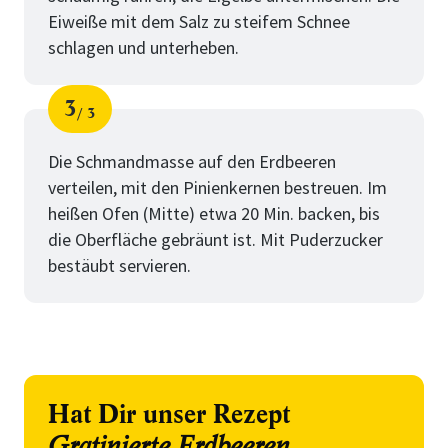
Eiweiße mit dem Salz zu steifem Schnee
schlagen und unterheben.
3
3
Schritt
von
Die Schmandmasse auf den Erdbeeren
verteilen, mit den Pinienkernen bestreuen. Im
heißen Ofen (Mitte) etwa 20 Min. backen, bis
die Oberfläche gebräunt ist. Mit Puderzucker
bestäubt servieren.
Hat Dir unser Rezept
Gratinierte Erdbeeren