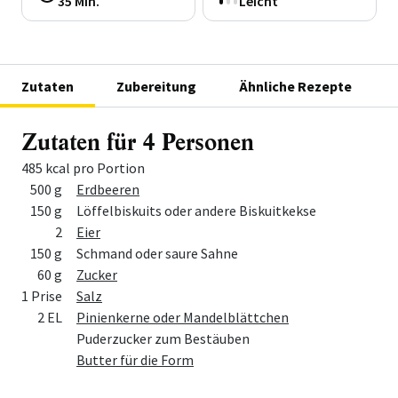
35 Min.
Leicht
Zutaten
Zubereitung
Ähnliche Rezepte
Zutaten für 4 Personen
485 kcal pro Portion
Menge
Zutat
500 g
Erdbeeren
150 g
Löffelbiskuits oder andere Biskuitkekse
2
Eier
150 g
Schmand oder saure Sahne
60 g
Zucker
1 Prise
Salz
2 EL
Pinienkerne oder Mandelblättchen
Puderzucker zum Bestäuben
Butter für die Form