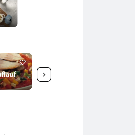
flauf
4
Zwiebelsteaks vom Blech
45 Min.