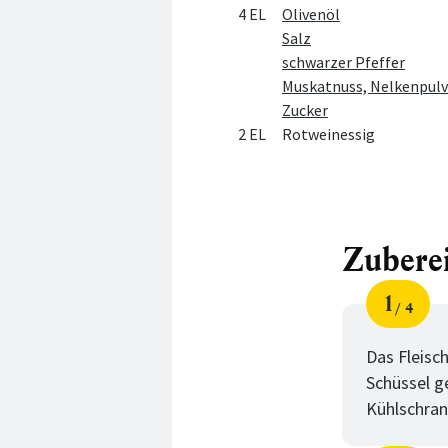
4 EL
Olivenöl
Salz
schwarzer Pfeffer
Muskatnuss, Nelkenpulv
Zucker
2 EL
Rotweinessig
Zubere
1
4
Schri
von
Das Fleisc
Schüssel g
Kühlschrank