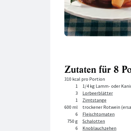
Zutaten für 8 P
310 kcal pro Portion
Menge
Zutat
1
1/4 kg Lamm- oder Kani
3
Lorbeerblätter
1
Zimtstange
600 ml
trockener Rotwein (ersa
6
Fleischtomaten
750 g
Schalotten
6
Knoblauchzehen