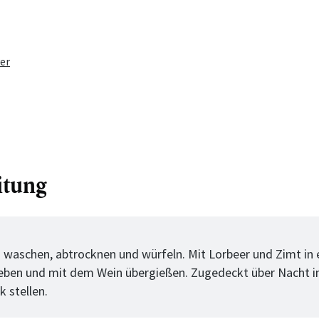
er
itung
tt
h waschen, abtrocknen und würfeln. Mit Lorbeer und Zimt in 
eben und mit dem Wein übergießen. Zugedeckt über Nacht i
 stellen.