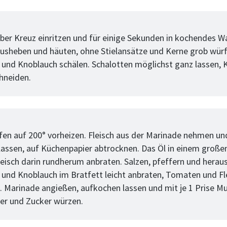
tt
er Kreuz einritzen und für einige Sekunden in kochendes W
ausheben und häuten, ohne Stielansätze und Kerne grob würf
 und Knoblauch schälen. Schalotten möglichst ganz lassen, 
chneiden.
tt
en auf 200° vorheizen. Fleisch aus der Marinade nehmen un
lassen, auf Küchenpapier abtrocknen. Das Öl in einem große
Fleisch darin rundherum anbraten. Salzen, pfeffern und hera
 und Knoblauch im Bratfett leicht anbraten, Tomaten und Fl
 Marinade angießen, aufkochen lassen und mit je 1 Prise M
er und Zucker würzen.