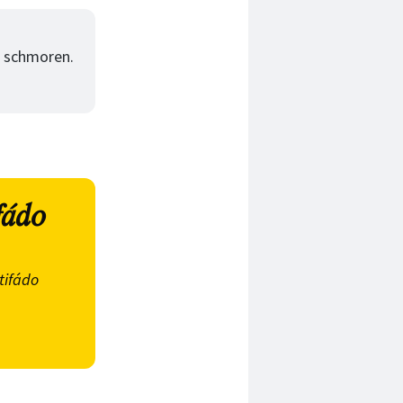
. schmoren.
fádo
tifádo