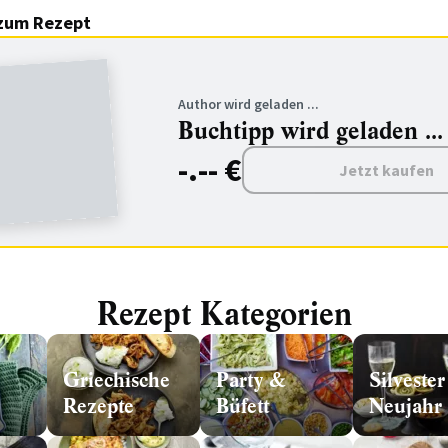
zum Rezept
Author wird geladen ...
Buchtipp wird geladen ...
-.-- €
Jetzt kaufen
Rezept Kategorien
Griechische
Party &
Silveste
Rezepte
Büfett
Neujahr