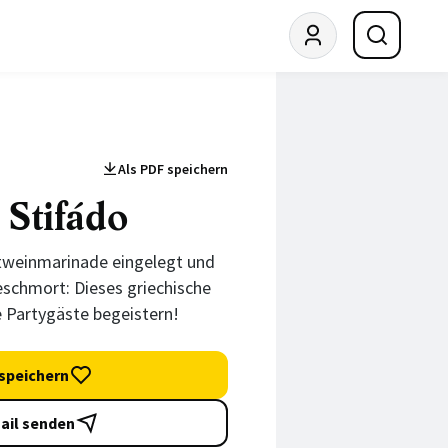
Als PDF speichern
 Stifádo
otweinmarinade eingelegt und
schmort: Dieses griechische
e Partygäste begeistern!
speichern
ail senden