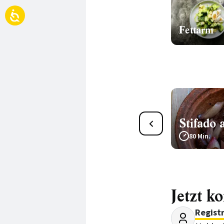
Fettarm
Stifado 
4
Zwiebelsteaks vom Blech
80 Min.
45 Min.
Jetzt k
Regist