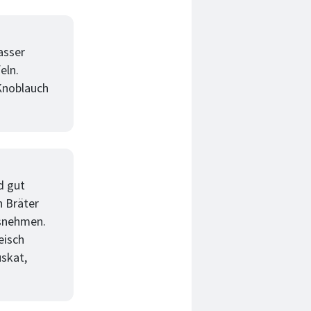
asser
eln.
Knoblauch
d gut
n Bräter
usnehmen.
eisch
uskat,