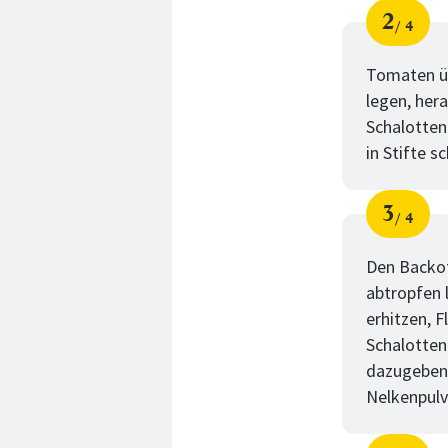
2
4
Schri
von
Tomaten üb
legen, her
Schalotten
in Stifte s
3
4
Schri
von
Den Backof
abtropfen 
erhitzen, 
Schalotten
dazugeben.
Nelkenpulv