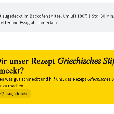
tt
 zugedeckt im Backofen (Mitte, Umluft 180°) 1 Std. 30 Min
Pfeffer und Essig abschmecken.
ir unser Rezept
Griechisches Sti
meckt?
en was gut schmeckt und hilf uns, das Rezept
Griechisches S
r zu machen.
Mag ich nicht