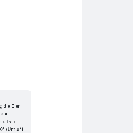
 die Eier
sehr
en. Den
80° (Umluft