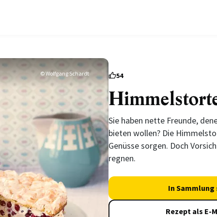
© Wolfgang Schardt
54
Himmelstort
Sie haben nette Freunde, den
bieten wollen? Die Himmelstor
Genüsse sorgen. Doch Vorsic
regnen.
In Sammlung 
Rezept als E-M