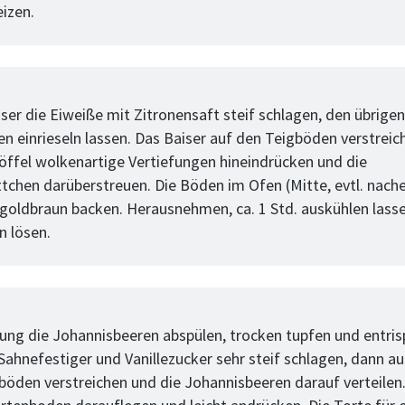
eizen.
tt
iser die Eiweiße mit Zitronensaft steif schlagen, den übrige
en einrieseln lassen. Das Baiser auf den Teigböden verstreic
öffel wolkenartige Vertiefungen hineindrücken und die
tchen darüberstreuen. Die Böden im Ofen (Mitte, evtl. nache
 goldbraun backen. Herausnehmen, ca. 1 Std. auskühlen lass
 lösen.
tt
llung die Johannisbeeren abspülen, trocken tupfen und entris
Sahnefestiger und Vanillezucker sehr steif schlagen, dann a
böden verstreichen und die Johannisbeeren darauf verteilen