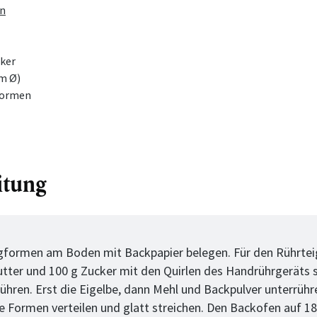
en
ker
m Ø)
 Formen
itung
tt
gformen am Boden mit Backpapier belegen. Für den Rührteig
utter und 100 g Zucker mit den Quirlen des Handrührgeräts 
ühren. Erst die Eigelbe, dann Mehl und Backpulver unterrühr
ie Formen verteilen und glatt streichen. Den Backofen auf 1