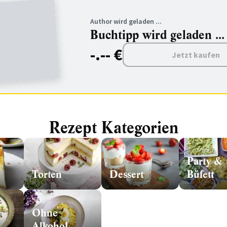
Author wird geladen ...
Buchtipp wird geladen ...
-.-- €
Jetzt kaufen
Rezept Kategorien
Party &
Torten
Dessert
Büfett
Ohne
Alkohol