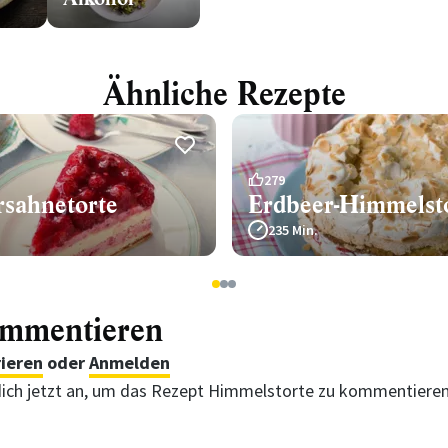
Ähnliche Rezepte
279
sahnetorte
Erdbeer-Himmelst
235 Min.
1
2
3
ommentieren
rieren
oder
Anmelden
ich jetzt an, um das Rezept Himmelstorte zu kommentiere