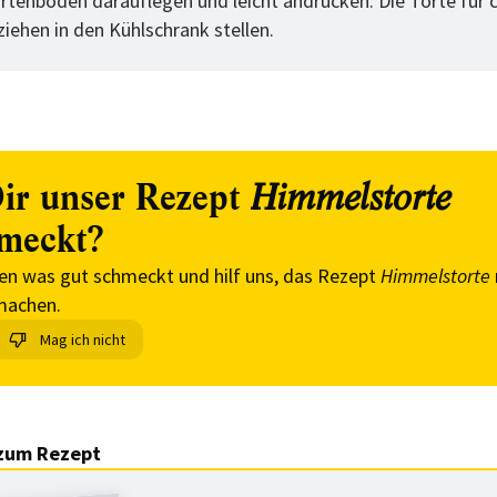
rtenboden darauflegen und leicht andrücken. Die Torte für c
iehen in den Kühlschrank stellen.
ir unser Rezept
Himmelstorte
meckt?
en was gut schmeckt und hilf uns, das Rezept
Himmelstorte
machen.
Mag ich nicht
zum Rezept