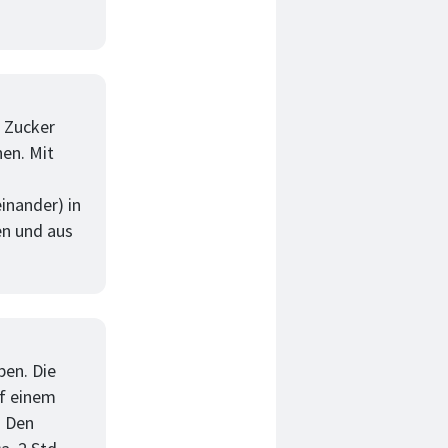
n Zucker
hen. Mit
inander) in
en und aus
pen. Die
uf einem
. Den