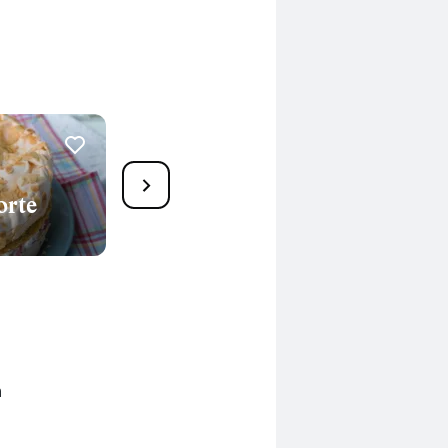
6
orte
Käsesahnetorte
450 Min.
n