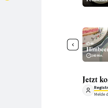
6
46
Käsesahnetorte
Himbeer
450 Min.
240 Min.
Jetzt k
Regist
Melde d