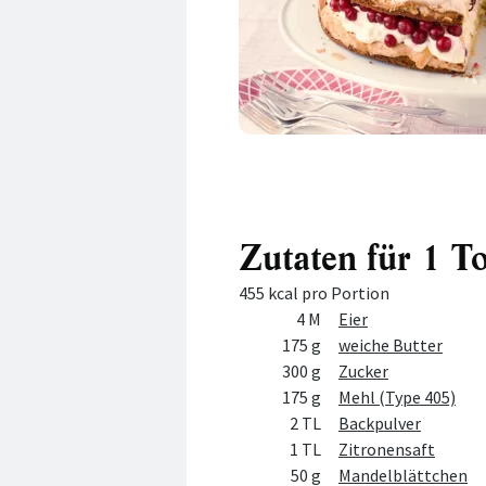
Zutaten für 1 To
455 kcal pro Portion
Menge
Zutat
4 M
Eier
175 g
weiche Butter
300 g
Zucker
175 g
Mehl (Type 405)
2 TL
Backpulver
1 TL
Zitronensaft
50 g
Mandelblättchen