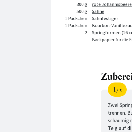
300 g
rote Johannisbeer
500 g
Sahne
1 Päckchen
Sahnfestiger
1 Päckchen
Bourbon-Vanillezuc
2
Springformen (26 c
Backpapier für die
Zubere
1
3
Schri
von
Zwei Sprin
trennen. B
schaumig r
Teig auf d