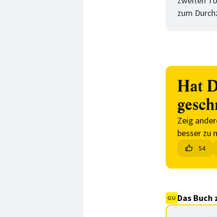
zweiten To
zum Durchz
Hat D
gesch
Zeig ander
besser zu 
54
Das Buch 