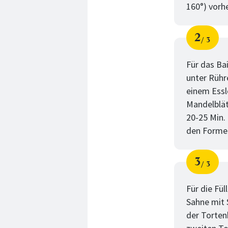
160°) vorh
2
3
Schri
von
Für das Ba
unter Rühr
einem Essl
Mandelblät
20-25 Min.
den Formen
3
3
Schri
von
Für die Fü
Sahne mit 
der Torten