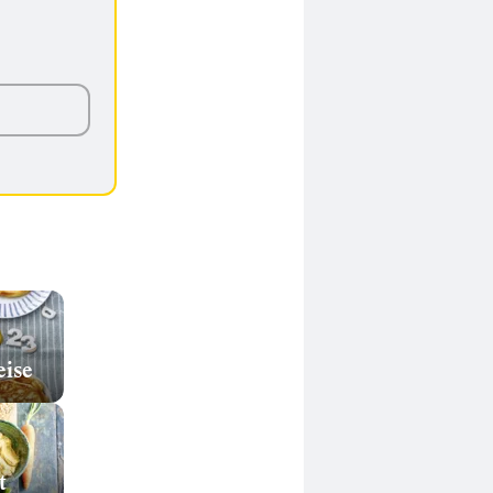
eise
t