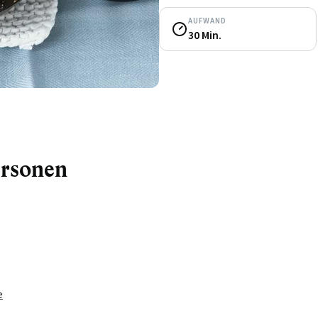
AUFWAND
30 Min.
ersonen
e