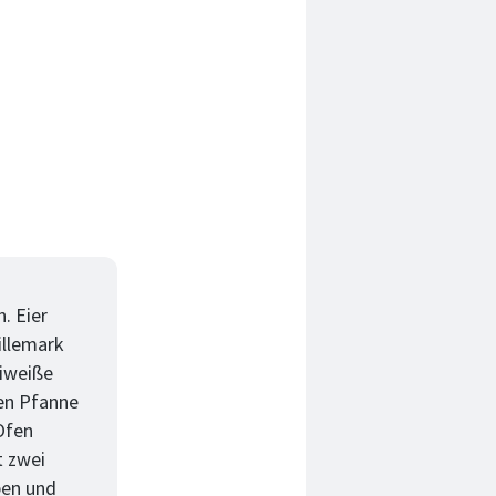
. Eier
illemark
Eiweiße
ten Pfanne
 Ofen
t zwei
ben und