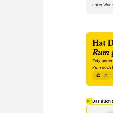
unter Wend
Hat D
Rum
Zeig ander
Rum
noch 
12
Das Buch 