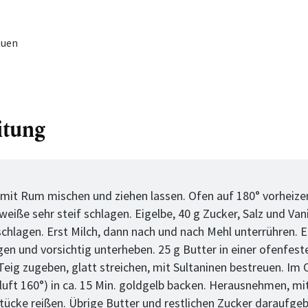
euen
itung
tt
 mit Rum mischen und ziehen lassen. Ofen auf 180° vorheizen
weiße sehr steif schlagen. Eigelbe, 40 g Zucker, Salz und Van
chlagen. Erst Milch, dann nach und nach Mehl unterrühren. 
agen und vorsichtig unterheben. 25 g Butter in einer ofenfes
 Teig zugeben, glatt streichen, mit Sultaninen bestreuen. Im
luft 160°) in ca. 15 Min. goldgelb backen. Herausnehmen, mi
Stücke reißen. Übrige Butter und restlichen Zucker daraufge