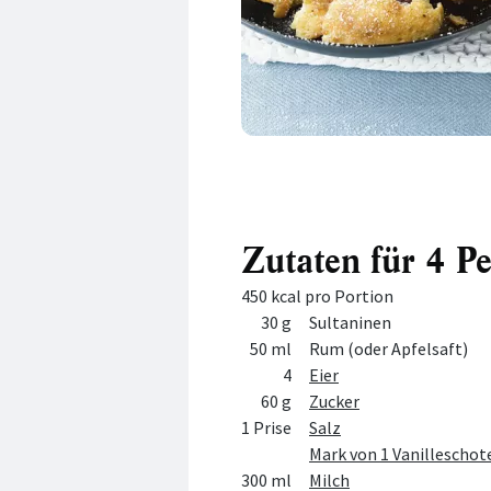
Zutaten für 4 P
450 kcal pro Portion
Menge
Zutat
30 g
Sultaninen
50 ml
Rum (oder Apfelsaft)
4
Eier
60 g
Zucker
1 Prise
Salz
Mark von 1 Vanilleschot
300 ml
Milch