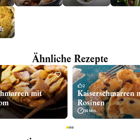
ch
Ähnliche Rezepte
2
chmarren mit
Kaiserschmarren 
om
Rosinen
30 Min.
1
2
3