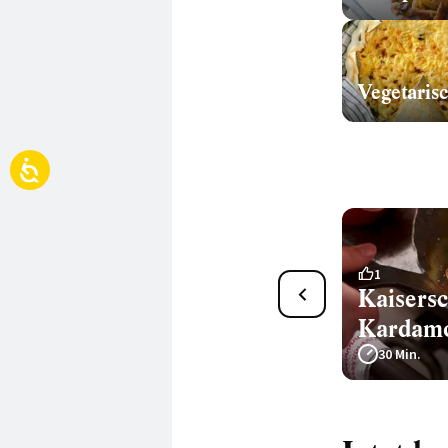
Vegetaris
23
1
Topfenschmarrn
Kaisers
Kardam
40 Min.
30 Min.