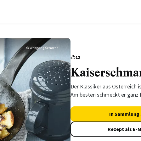
© Wolfgang Schardt
12
Kaiserschma
Der Klassiker aus Österreich is
Am besten schmeckt er ganz f
In Sammlung 
Rezept als E-M