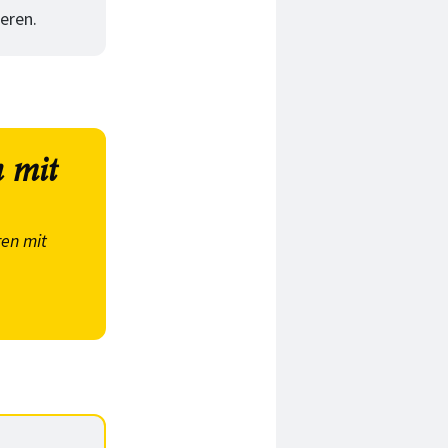
eren.
 mit
en mit