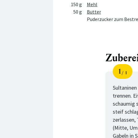
150 g
Mehl
50 g
Butter
Puderzucker zum Bestr
Zubere
1
1
Schri
von
Sultaninen
trennen. Ei
schaumig s
steif schl
zerlassen,
(Mitte, Um
Gabeln in 