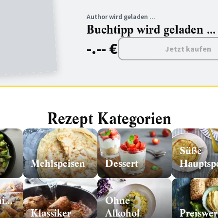
Author wird geladen ...
Buchtipp wird geladen ...
-.-- €
Jetzt kaufen
Rezept Kategorien
Süße
Mehlspeisen
Dessert
Hauptsp
hische
Ohne
Klassiker
Alkohol
Preiswer