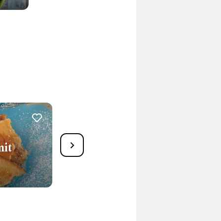
23
mit
Topfenschmarrn
40 Min.