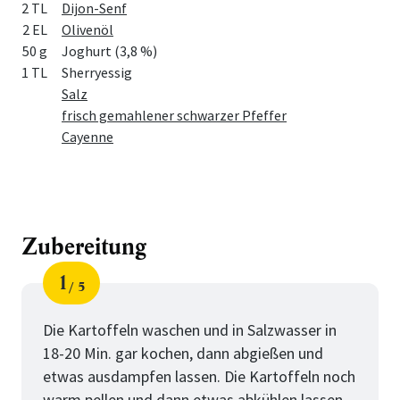
2 TL
Dijon-Senf
2 EL
Olivenöl
50 g
Joghurt (3,8 %)
1 TL
Sherryessig
Salz
frisch gemahlener schwarzer Pfeffer
Cayenne
Zubereitung
1
5
Schritt
von
Die Kartoffeln waschen und in Salzwasser in
18-20 Min. gar kochen, dann abgießen und
etwas ausdampfen lassen. Die Kartoffeln noch
warm pellen und dann etwas abkühlen lassen.