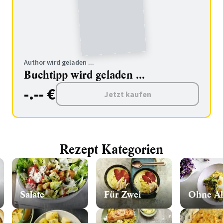
Author wird geladen ...
Buchtipp wird geladen ...
-.-- €
Jetzt kaufen
Rezept Kategorien
Salate
Für Zwei
Ohne Al