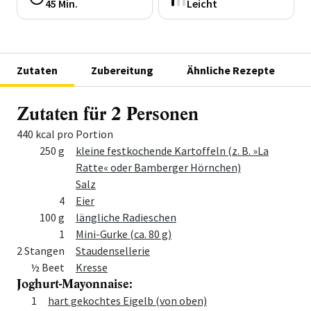
45 Min.
Leicht
Zutaten
Zubereitung
Ähnliche Rezepte
Zutaten für 2 Personen
440 kcal pro Portion
Menge
Zutat
250 g
kleine festkochende Kartoffeln (z. B. »La
Ratte« oder Bamberger Hörnchen)
Salz
4
Eier
100 g
längliche Radieschen
1
Mini-Gurke (ca. 80 g)
2 Stangen
Staudensellerie
½ Beet
Kresse
Joghurt-Mayonnaise:
Menge
Zutat
1
hart gekochtes Eigelb (von oben)