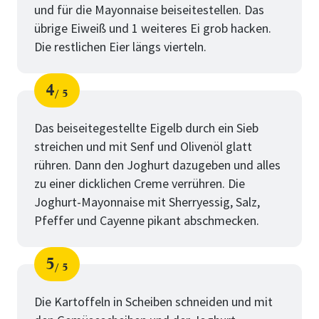
und für die Mayonnaise beiseitestellen. Das
übrige Eiweiß und 1 weiteres Ei grob hacken.
Die restlichen Eier längs vierteln.
4
5
Schritt
von
Das beiseitegestellte Eigelb durch ein Sieb
streichen und mit Senf und Olivenöl glatt
rühren. Dann den Joghurt dazugeben und alles
zu einer dicklichen Creme verrühren. Die
Joghurt-Mayonnaise mit Sherryessig, Salz,
Pfeffer und Cayenne pikant abschmecken.
5
5
Schritt
von
Die Kartoffeln in Scheiben schneiden und mit