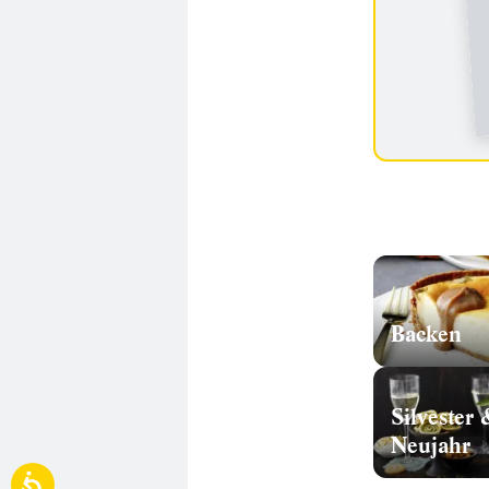
Backen
Silvester 
Neujahr