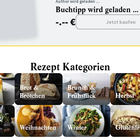
Author wird geladen ...
Buchtipp wird geladen ...
-.-- €
Jetzt kaufen
Rezept Kategorien
Brot &
Brunch &
Brötchen
Frühstück
Herbst
&
Weihnachten
Winter
Glutenfr