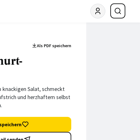
Als PDF speichern
hurt-
m knackigen Salat, schmeckt
fstrich und herzhaftem selbst
.
speichern
ail senden