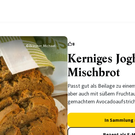
8
© Brauner, Michael
Kerniges Jog
Mischbrot
Passt gut als Beilage zu eine
aber auch mit süßem Fruchtau
gemachtem Avocadoaufstrich
In Sammlung 
Rezept als E-M