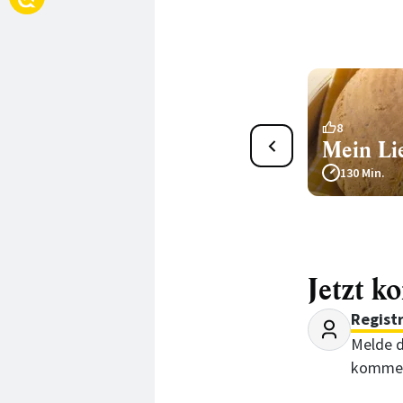
23
8
Amaranthbrot mit
Mein Li
Leinsamen
130 Min.
130 Min.
Jetzt k
Regist
Melde d
kommen