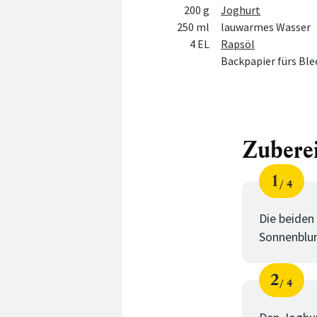
200 g
Joghurt
250 ml
lauwarmes Wasser
4 EL
Rapsöl
Backpapier fürs Ble
Zubere
1
4
Schri
von
Die beiden
Sonnenblum
2
4
Schri
von