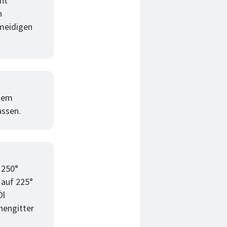
cht
h
meidigen
inem
assen.
 250°
 auf 225°
Öl
hengitter