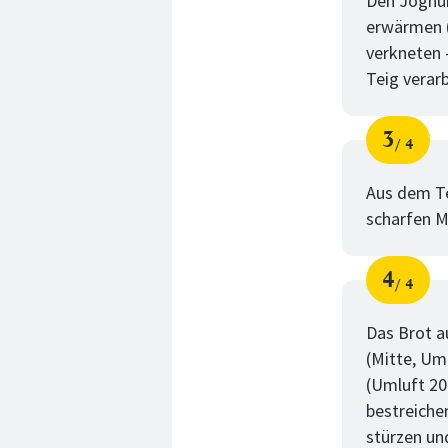
Den Joghur
erwärmen (
verkneten 
Teig verarb
3
4
Schri
von
Aus dem Te
scharfen M
4
4
Schri
von
Das Brot a
(Mitte, Um
(Umluft 20
bestreiche
stürzen un