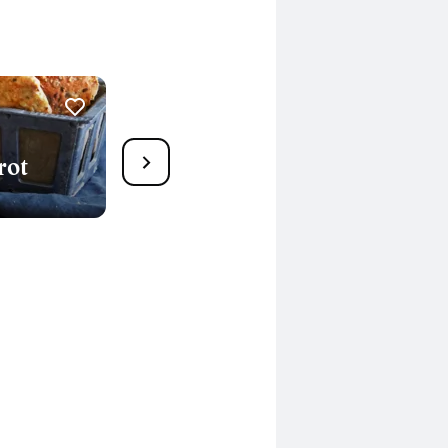
23
rot
Amaranthbrot mit
Leinsamen
130 Min.