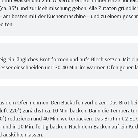
t mit Wasser und 2 EL Öl verrühren. Bei milder Hitze nur lei
ca. 35°) und zur Mehlmischung geben. Alle Zutaten gründlic
– am besten mit der Küchenmaschine – und zu einem gesch
eiten.
tt
ig ein längliches Brot formen und aufs Blech setzen. Mit e
esser einschneiden und 30-40 Min. im warmen Ofen gehen l
tt
us dem Ofen nehmen. Den Backofen vorheizen. Das Brot bei
luft 220°) zunächst ca. 10 Min. backen. Dann die Temperatur
0°) reduzieren und 40 Min. weiterbacken. Das Brot mit 2 EL 
n und in 10 Min. fertig backen. Nach dem Backen auf ein Kuc
d auskühlen lassen.