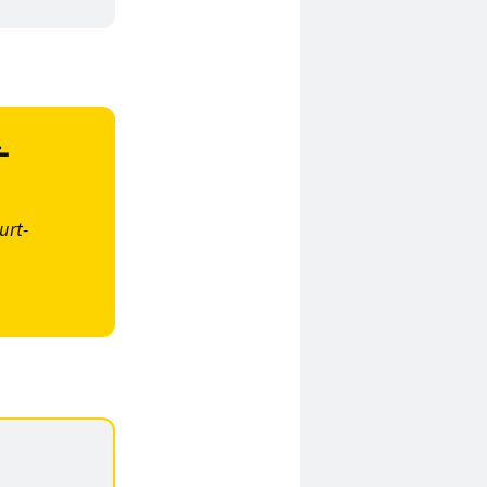
-
urt-