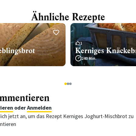
Ähnliche Rezepte
1
eblingsbrot
Kerniges Knäckeb
240 Min.
1
2
3
ommentieren
rieren
oder
Anmelden
ich jetzt an, um das Rezept Kerniges Joghurt-Mischbrot zu
tieren