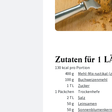
Zutaten für 1
130 kcal pro Portion
Menge
Zutat
400 g
Mehl-Mix rustikal 
100 g
Buchweizenmehl
1 TL
Zucker
1 Päckchen
Trockenhefe
2 TL
Salz
50 g
Leinsamen
50 g
Sonnenblumenkern