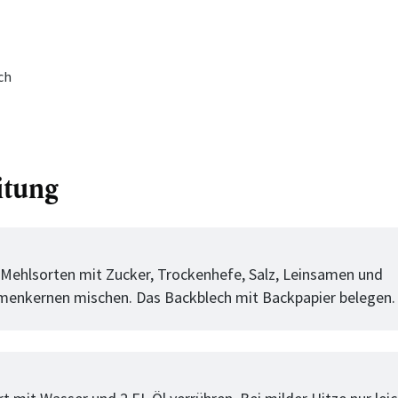
ch
itung
tt
 Mehlsorten mit Zucker, Trockenhefe, Salz, Leinsamen und
enkernen mischen. Das Backblech mit Backpapier belegen.
tt