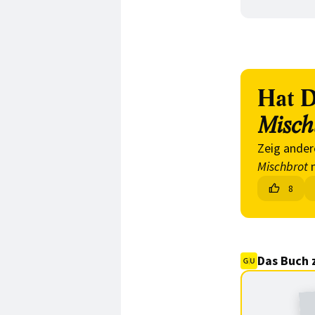
Hat D
Misch
Zeig ander
Mischbrot
n
8
Das Buch 