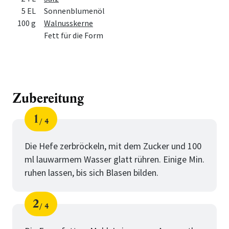
5 EL
Sonnenblumenöl
100 g
Walnusskerne
Fett für die Form
Zubereitung
1
4
Schritt
von
Die Hefe zerbröckeln, mit dem Zucker und 100
ml lauwarmem Wasser glatt rühren. Einige Min.
ruhen lassen, bis sich Blasen bilden.
2
4
Schritt
von