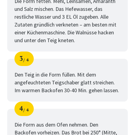
Die Form fetten. Mehl, Leinsamen, Amaranth
und Salz mischen. Das Hefewasser, das
restliche Wasser und 3 EL Öl zugeben. Alle
Zutaten gründlich verkneten – am besten mit
einer Küchenmaschine. Die Walnüsse hacken
und unter den Teig kneten.
3
4
Schritt
von
Den Teig in die Form füllen. Mit dem
angefeuchteten Teigschaber glatt streichen.
Im warmen Backofen 30-40 Min. gehen lassen.
4
4
Schritt
von
Die Form aus dem Ofen nehmen. Den
Backofen vorheizen. Das Brot bei 250° (Mitte,