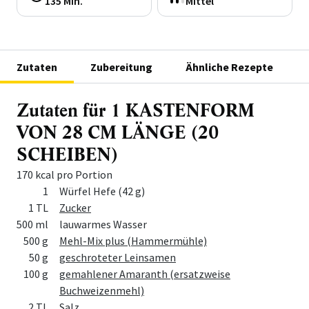
135 Min.
Mittel
Zutaten
Zubereitung
Ähnliche Rezepte
Zutaten für 1 KASTENFORM
VON 28 CM LÄNGE (20
SCHEIBEN)
170 kcal pro Portion
Menge
Zutat
1
Würfel Hefe (42 g)
1 TL
Zucker
500 ml
lauwarmes Wasser
500 g
Mehl-Mix plus (Hammermühle)
50 g
geschroteter Leinsamen
100 g
gemahlener Amaranth (ersatzweise
Buchweizenmehl)
2 TL
Salz