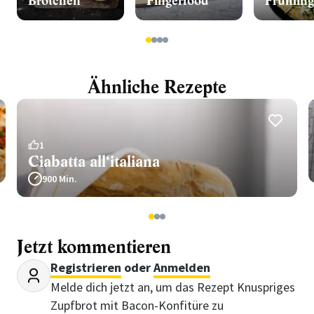
Brötchen
Fingerfood
Frühling
1
2
3
4
Ähnliche Rezepte
1
Ciabatta all‘italiana
900 Min.
1
2
3
Jetzt kommentieren
Registrieren
oder
Anmelden
Melde dich jetzt an, um das Rezept Knuspriges
Zupfbrot mit Bacon-Konfitüre zu