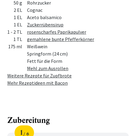
50 g
Rohrzucker
2 EL
Cognac
1 EL
Aceto balsamico
1 EL
Zuckerrübensirup
1 - 2 TL
rosenscharfes Paprikapulver
1 TL
gemahlene bunte Pfefferkörner
175 ml
Weißwein
Springform (24 cm)
Fett für die Form
Mehl zum Ausrollen
Weitere Rezepte für Zupfbrote
Mehr Rezeptideen mit Bacon
Zubereitung
1
6