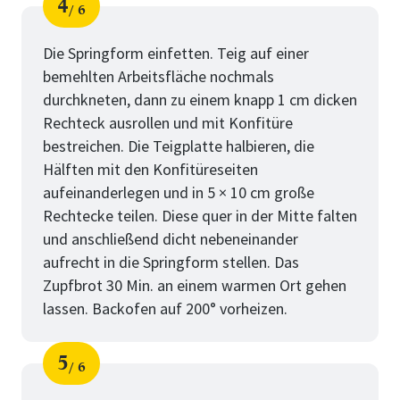
4
6
Schritt
von
Die Springform einfetten. Teig auf einer
bemehlten Arbeitsfläche nochmals
durchkneten, dann zu einem knapp 1 cm dicken
Rechteck ausrollen und mit Konfitüre
bestreichen. Die Teigplatte halbieren, die
Hälften mit den Konfitüreseiten
aufeinanderlegen und in 5 × 10 cm große
Rechtecke teilen. Diese quer in der Mitte falten
und anschließend dicht nebeneinander
aufrecht in die Springform stellen. Das
Zupfbrot 30 Min. an einem warmen Ort gehen
lassen. Backofen auf 200° vorheizen.
5
6
Schritt
von