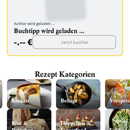
Author wird geladen ...
Buchtipp wird geladen ...
-.-- €
Jetzt kaufen
Rezept Kategorien
Backen
Beilage
Vorspeis
Brot &
Häppchen &