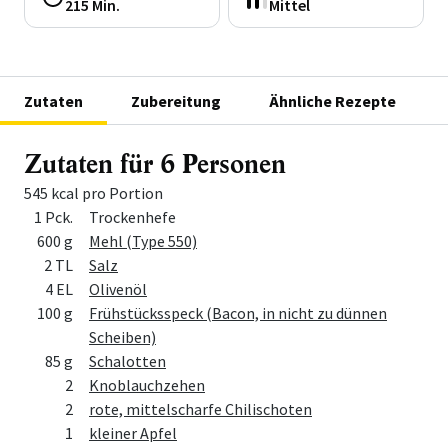
215 Min.
Mittel
Zutaten
Zubereitung
Ähnliche Rezepte
Zutaten für 6 Personen
545 kcal pro Portion
Menge
Zutat
1 Pck.
Trockenhefe
600 g
Mehl (Type 550)
2 TL
Salz
4 EL
Olivenöl
100 g
Frühstücksspeck (Bacon, in nicht zu dünnen
Scheiben)
85 g
Schalotten
2
Knoblauchzehen
2
rote, mittelscharfe Chilischoten
1
kleiner Apfel