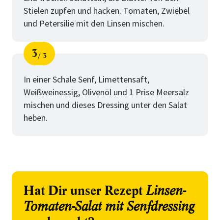
Stielen zupfen und hacken. Tomaten, Zwiebel
und Petersilie mit den Linsen mischen.
3
3
Schritt
von
In einer Schale Senf, Limettensaft,
Weißweinessig, Olivenöl und 1 Prise Meersalz
mischen und dieses Dressing unter den Salat
heben.
Hat Dir unser Rezept
Linsen-
Tomaten-Salat mit Senfdressing