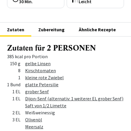
30 Min.
Leicht
Zutaten
Zubereitung
Ähnliche Rezepte
Zutaten für 2 PERSONEN
385 kcal pro Portion
Menge
Zutat
150 g
gelbe Linsen
8
Kirschtomaten
1
kleine rote Zwiebel
1 Bund
glatte Petersilie
1 EL
grober Senf
1 EL
Dijon-Senf (alternativ: 1 weiterer EL grober Senf)
Saft von 1/2 Limette
2 EL
Weißweinessig
3 EL
Olivenöl
Meersalz