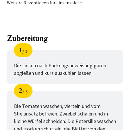
Weitere Rezeptideen für Linsensalate
Zubereitung
1
3
Schritt
von
Die Linsen nach Packungsanweisung garen,
abgießen und kurz auskühlen lassen.
2
3
Schritt
von
Die Tomaten waschen, vierteln und vom
Stielansatz befreien. Zwiebel schälen und in
kleine Würfel schneiden. Die Petersilie waschen
und trocken schütteln, die Blätter von den