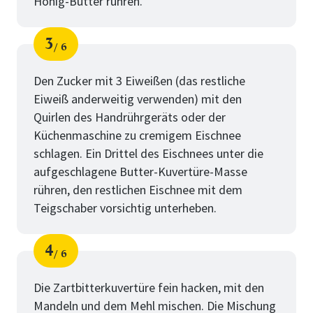
Honig-Butter rühren.
3
6
Schritt
von
Den Zucker mit 3 Eiweißen (das restliche
Eiweiß anderweitig verwenden) mit den
Quirlen des Handrührgeräts oder der
Küchenmaschine zu cremigem Eischnee
schlagen. Ein Drittel des Eischnees unter die
aufgeschlagene Butter-Kuvertüre-Masse
rühren, den restlichen Eischnee mit dem
Teigschaber vorsichtig unterheben.
4
6
Schritt
von
Die Zartbitterkuvertüre fein hacken, mit den
Mandeln und dem Mehl mischen. Die Mischung