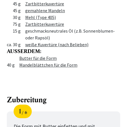
Menge
Zutat
45 g
Zartbitterkuvertüre
45 g
gemahlene Mandeln
30 g
Mehl (Type 405)
75 g
Zartbitterkuvertüre
15 g
geschmacksneutrales Öl (z.B. Sonnenblumen-
oder Rapsöl)
ca. 30 g
weiße Kuvertüre (nach Belieben)
AUSSERDEM:
Menge
Zutat
Butter für die Form
40 g
Mandelblättchen für die Form
Zubereitung
1
6
Schritt
von
Die Form mit Butter einfetten und mit