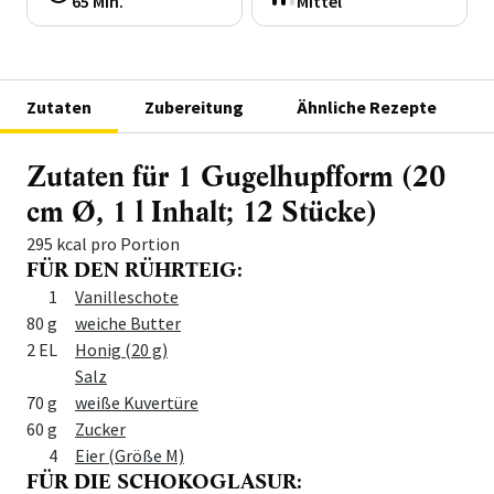
65 Min.
Mittel
Zutaten
Zubereitung
Ähnliche Rezepte
Zutaten für 1 Gugelhupfform (20
cm Ø, 1 l Inhalt; 12 Stücke)
295 kcal pro Portion
FÜR DEN RÜHRTEIG:
Menge
Zutat
1
Vanilleschote
80 g
weiche Butter
2 EL
Honig (20 g)
Salz
70 g
weiße Kuvertüre
60 g
Zucker
4
Eier (Größe M)
FÜR DIE SCHOKOGLASUR: