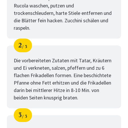
Rucola waschen, putzen und
trockenschleudern, harte Stiele entfernen und
die Blätter fein hacken. Zucchini schälen und
raspeln.
2
3
Schritt
von
Die vorbereiteten Zutaten mit Tatar, Kräutern
und Ei verkneten, salzen, pfeffern und zu 6
flachen Frikadellen formen. Eine beschichtete
Pfanne ohne Fett erhitzen und die Frikadellen
darin bei mittlerer Hitze in 8-10 Min. von
beiden Seiten knusprig braten.
3
3
Schritt
von