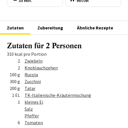
35 Min.
Mittel
Zutaten
Zubereitung
Ähnliche Rezepte
Zutaten für 2 Personen
310 kcal pro Portion
Menge
Zutat
2
Zwiebeln
2
Knoblauchzehen
100 g
Rucola
300 g
Zucchini
200 g
Tatar
1 EL
TK-Italienische-Kräutermischung
1
kleines Ei
Salz
Pfeffer
6
Tomaten