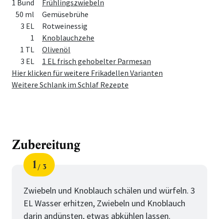
1 Bund
Frühlingszwiebeln
50 ml
Gemüsebrühe
3 EL
Rotweinessig
1
Knoblauchzehe
1 TL
Olivenöl
3 EL
1 EL frisch gehobelter Parmesan
Hier klicken für weitere Frikadellen Varianten
Weitere Schlank im Schlaf Rezepte
Zubereitung
1
3
Schritt
von
Zwiebeln und Knoblauch schälen und würfeln. 3
EL Wasser erhitzen, Zwiebeln und Knoblauch
darin andünsten, etwas abkühlen lassen.