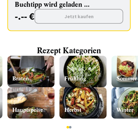
Buchtipp wird geladen ...
-.-- €
Jetzt kaufen
Rezept Kategorien
Braten
Frühling
Sommer
Hauptspeise
Herbst
Winter
1
2