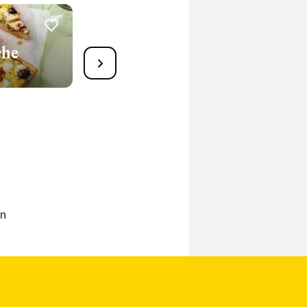
che
1
Gefüllter Camembert mit
Spinat
20 Min.
en