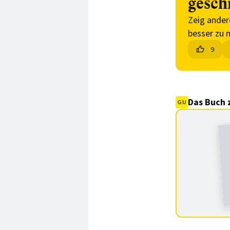
gesch
Zeig ander
besser zu 
9
Das Buch 