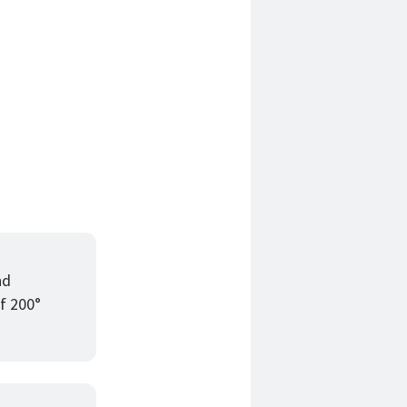
nd
f 200°