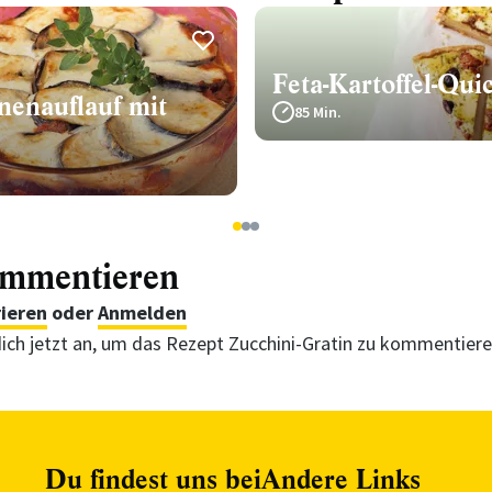
Feta-Kartoffel-Qui
nenauflauf mit
85 Min.
1
2
3
ommentieren
rieren
oder
Anmelden
ich jetzt an, um das Rezept Zucchini-Gratin zu kommentier
Du findest uns bei
Andere Links