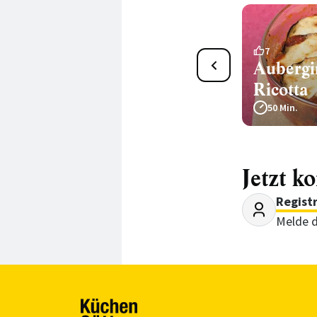
1
7
Gefüllter Camembert mit
Aubergi
Spinat
Ricotta
20 Min.
50 Min.
Jetzt k
Regist
Melde d