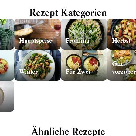
Rezept Kategorien
Hauptspeise
Frühling
Herbst
Gut
Winter
Für Zwei
Ähnliche Rezepte