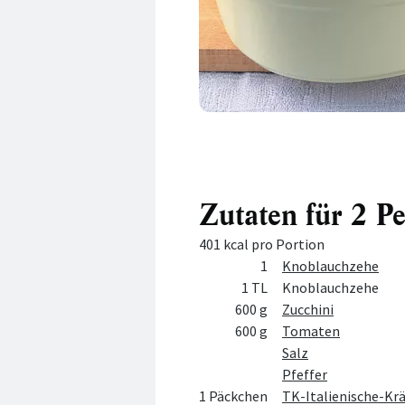
Zutaten für 2 P
401 kcal pro Portion
Menge
Zutat
1
Knoblauchzehe
1 TL
Knoblauchzehe
600 g
Zucchini
600 g
Tomaten
Salz
Pfeffer
1 Päckchen
TK-Italienische-Kr