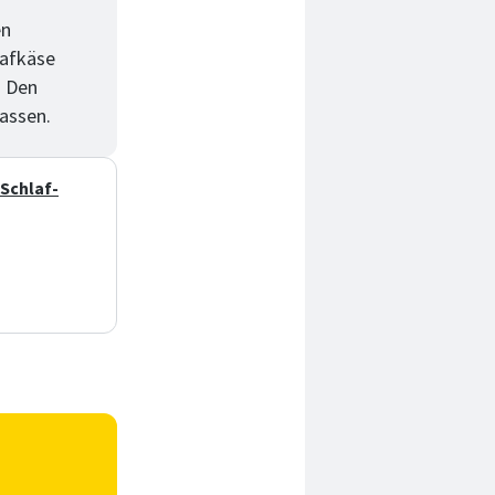
en
hafkäse
. Den
assen.
 Schlaf-