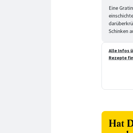
Eine Grati
einschicht
darüberkrü
Schinken a
Alle Infos
Rezepte fi
Hat D