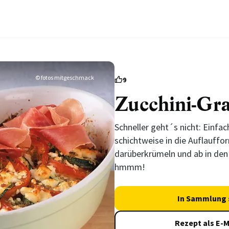
© fotos mitgeschmack
9
Zucchini-Gra
Schneller geht´s nicht: Einfa
schichtweise in die Auflauff
darüberkrümeln und ab in den
hmmm!
In Sammlung 
Rezept als E-M