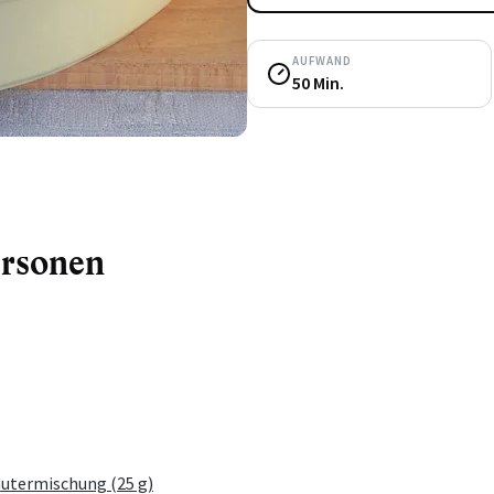
AUFWAND
50 Min.
ersonen
äutermischung (25 g)