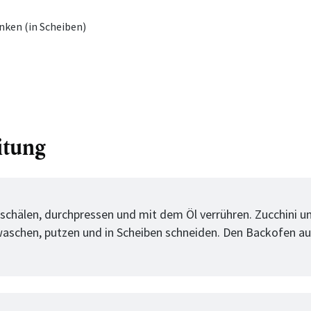
ken (in Scheiben)
itung
tt
schälen, durchpressen und mit dem Öl verrühren. Zucchini u
schen, putzen und in Scheiben schneiden. Den Backofen au
tt