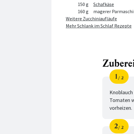
150 g
Schafkäse
160 g
magerer Parmaschin
Weitere Zucchiniaufläufe
Mehr Schlank im Schlaf Rezepte
Zubere
1
2
Schri
von
Knoblauch 
Tomaten wa
vorheizen.
2
2
Schri
von