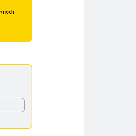
n
noch